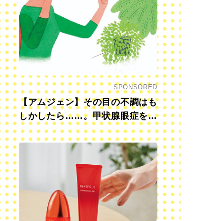
SPONSORED
【アムジェン】その目の不調はも
しかしたら……。甲状腺眼症を知
っていますか？