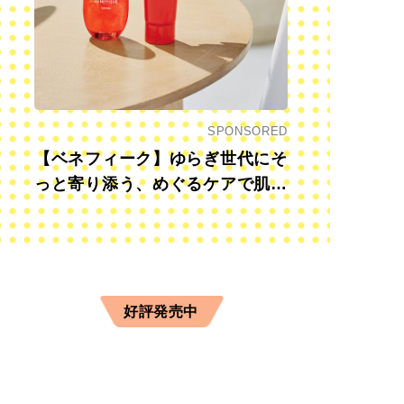
SPONSORED
【ベネフィーク】ゆらぎ世代にそ
っと寄り添う、めぐるケアで肌も
心も前向きに
好評発売中