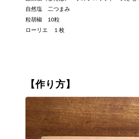
自然塩 二つまみ
粒胡椒 10粒
ローリエ １枚
【作り方】