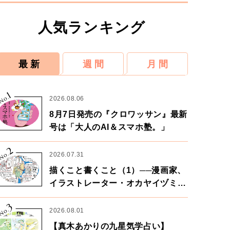
人気ランキング
最 新
週 間
月 間
1
No.
2026.08.06
8月7日発売の『クロワッサン』最新
号は「大人のAI＆スマホ塾。」
2
No.
2026.07.31
描くこと書くこと（1）──漫画家、
イラストレーター・オカヤイヅミさ
ん×漫画家・鶴谷香央理さん
3
No.
2026.08.01
【真木あかりの九星気学占い】