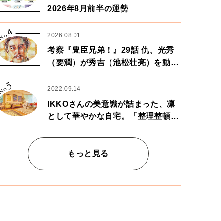
2026年8月前半の運勢
4
No.
2026.08.01
考察『豊臣兄弟！』29話 仇、光秀
（要潤）が秀吉（池松壮亮）を動か
す。天下に向けた兄弟の分岐点。
5
No.
2022.09.14
IKKOさんの美意識が詰まった、凛
として華やかな自宅。「整理整頓は
心のリズムが乱されないための作
業」。
もっと見る