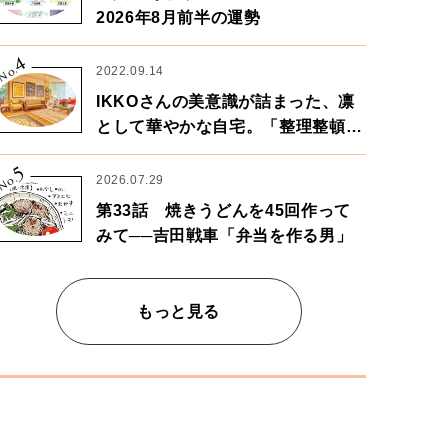
2026年8月前半の運勢
4
No.
2022.09.14
IKKOさんの美意識が詰まった、凛
として華やかな自宅。「整理整頓は
心のリズムが乱されないための作
5
業」。
No.
2026.07.29
第33話 焼きうどんを45回作って
みて──吉田戦車「弁当を作る男」
もっと見る