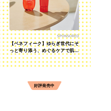
SPONSORED
【ベネフィーク】ゆらぎ世代にそ
っと寄り添う、めぐるケアで肌も
心も前向きに
好評発売中