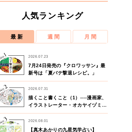
人気ランキング
最 新
週 間
月 間
1
No.
2026.07.23
7月24日発売の『クロワッサン』最
新号は「夏バテ撃退レシピ。」
2
No.
2026.07.31
描くこと書くこと（1）──漫画家、
イラストレーター・オカヤイヅミさ
ん×漫画家・鶴谷香央理さん
3
No.
2026.08.01
【真木あかりの九星気学占い】