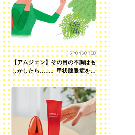
SPONSORED
【アムジェン】その目の不調はも
しかしたら……。甲状腺眼症を知
っていますか？