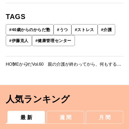
TAGS
#
40歳からのからだ塾
#
うつ
#
ストレス
#
介護
#
伊藤克人
#
健康管理センター
HOME
からだ
Vol.60 親の介護が終わってから、何もする気
が起きないでいます。【40歳からのからだ塾
WEB版】
人気ランキング
最 新
週 間
月 間