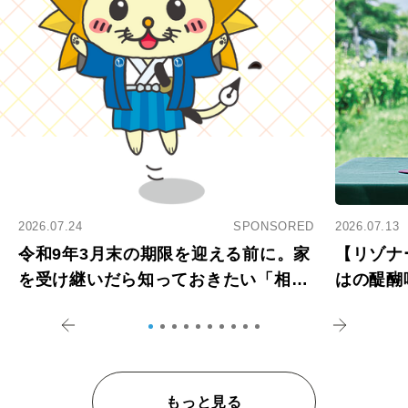
2026.07.24
SPONSORED
2026.07.13
令和9年3月末の期限を迎える前に。家
【リゾナ
を受け継いだら知っておきたい「相続
はの醍醐
登記の義務化」
アペロ
もっと見る