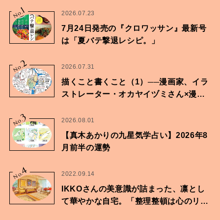
1
No.
2026.07.23
7月24日発売の『クロワッサン』最新号
は「夏バテ撃退レシピ。」
2
No.
2026.07.31
描くこと書くこと（1）──漫画家、イラ
ストレーター・オカヤイヅミさん×漫画
家・鶴谷香央理さん
3
No.
2026.08.01
【真木あかりの九星気学占い】2026年8
月前半の運勢
4
No.
2022.09.14
IKKOさんの美意識が詰まった、凛とし
て華やかな自宅。「整理整頓は心のリズ
ムが乱されないための作業」。