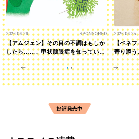
2026.06.26
SPONSORED
2026.06.25
【アムジェン】その目の不調はもしか
【ベネフ
したら……。甲状腺眼症を知っていま
寄り添う
すか？
きに
好評発売中