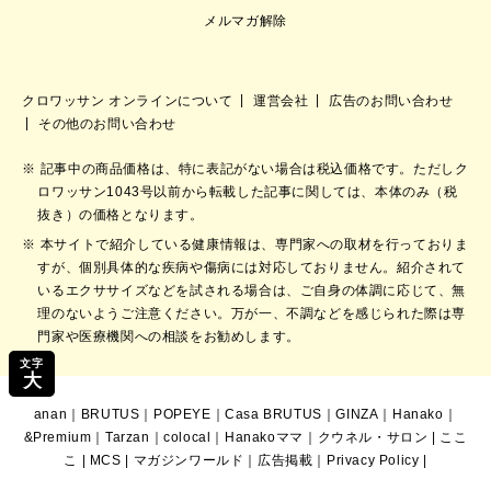
メルマガ解除
クロワッサン オンラインについて
運営会社
広告のお問い合わせ
その他のお問い合わせ
記事中の商品価格は、特に表記がない場合は税込価格です。ただしク
ロワッサン1043号以前から転載した記事に関しては、本体のみ（税
抜き）の価格となります。
本サイトで紹介している健康情報は、専門家への取材を行っておりま
すが、個別具体的な疾病や傷病には対応しておりません。紹介されて
いるエクササイズなどを試される場合は、ご自身の体調に応じて、無
理のないようご注意ください。万が一、不調などを感じられた際は専
門家や医療機関への相談をお勧めします。
文字
大
anan
｜
BRUTUS
｜
POPEYE
｜
Casa BRUTUS
｜
GINZA
｜
Hanako
｜
&Premium
｜
Tarzan
｜
colocal
｜
Hanakoママ
｜
クウネル・サロン
|
ここ
こ
|
MCS
|
マガジンワールド
｜
広告掲載
｜
Privacy Policy
|