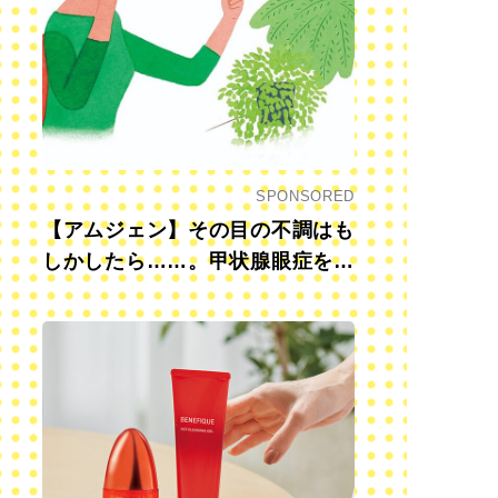
SPONSORED
【アムジェン】その目の不調はも
しかしたら……。甲状腺眼症を知
っていますか？