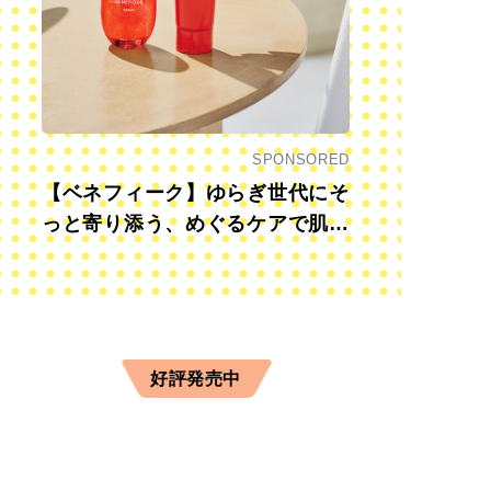
SPONSORED
【ベネフィーク】ゆらぎ世代にそ
っと寄り添う、めぐるケアで肌も
心も前向きに
好評発売中