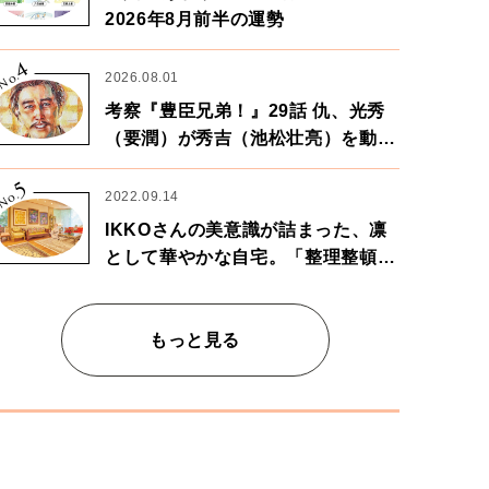
2026年8月前半の運勢
4
No.
2026.08.01
考察『豊臣兄弟！』29話 仇、光秀
（要潤）が秀吉（池松壮亮）を動か
す。天下に向けた兄弟の分岐点。
5
No.
2022.09.14
IKKOさんの美意識が詰まった、凛
として華やかな自宅。「整理整頓は
心のリズムが乱されないための作
業」。
もっと見る