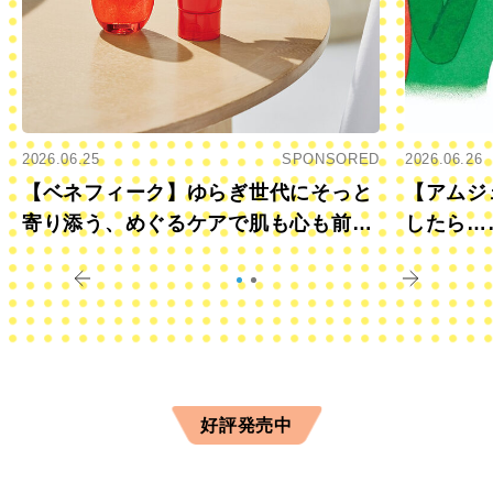
2026.06.25
SPONSORED
2026.06.26
【ベネフィーク】ゆらぎ世代にそっと
【アムジ
寄り添う、めぐるケアで肌も心も前向
したら…
きに
すか？
好評発売中