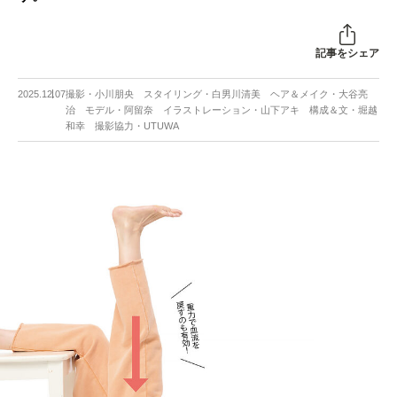
記事をシェア
2025.12.07
撮影・小川朋央 スタイリング・白男川清美 ヘア＆メイク・大谷亮
治 モデル・阿留奈 イラストレーション・山下アキ 構成＆文・堀越
和幸 撮影協力・UTUWA