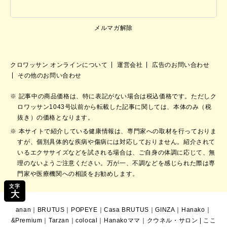
メルマガ解除
クロワッサン オンラインについて
運営会社
広告のお問い合わせ
その他のお問い合わせ
記事中の商品価格は、特に表記がない場合は税込価格です。ただしク
ロワッサン1043号以前から転載した記事に関しては、本体のみ（税
抜き）の価格となります。
本サイトで紹介している健康情報は、専門家への取材を行っておりま
すが、個別具体的な疾病や傷病には対応しておりません。紹介されて
いるエクササイズなどを試される場合は、ご自身の体調に応じて、無
理のないようご注意ください。万が一、不調などを感じられた際は専
門家や医療機関への相談をお勧めします。
文字
大
anan
｜
BRUTUS
｜
POPEYE
｜
Casa BRUTUS
｜
GINZA
｜
Hanako
｜
&Premium
｜
Tarzan
｜
colocal
｜
Hanakoママ
｜
クウネル・サロン
|
ここ