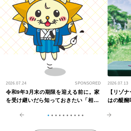
2026.07.24
SPONSORED
2026.07.13
令和9年3月末の期限を迎える前に。家
【リゾナ
を受け継いだら知っておきたい「相続
はの醍醐
登記の義務化」
アペロ