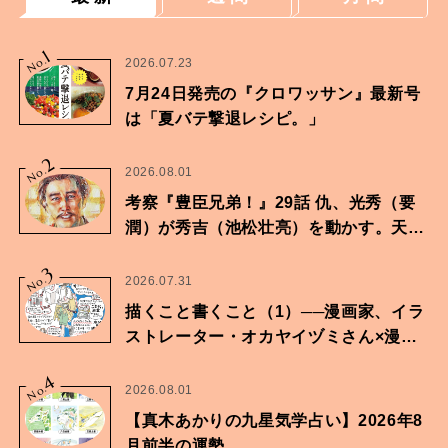
1
No.
2026.07.23
7月24日発売の『クロワッサン』最新号
は「夏バテ撃退レシピ。」
2
No.
2026.08.01
考察『豊臣兄弟！』29話 仇、光秀（要
潤）が秀吉（池松壮亮）を動かす。天下
に向けた兄弟の分岐点。
3
No.
2026.07.31
描くこと書くこと（1）──漫画家、イラ
ストレーター・オカヤイヅミさん×漫画
家・鶴谷香央理さん
4
No.
2026.08.01
【真木あかりの九星気学占い】2026年8
月前半の運勢