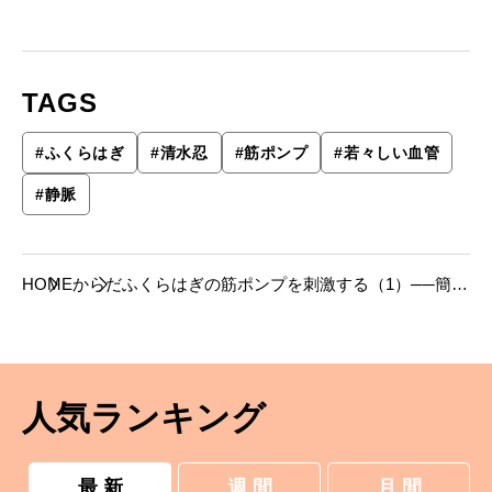
TAGS
#
ふくらはぎ
#
清⽔忍
#
筋ポンプ
#
若々しい血管
#
静脈
HOME
からだ
ふくらはぎの筋ポンプを刺激する（1）──簡単
にできる4つのストレッチ
人気ランキング
最 新
週 間
月 間