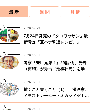
最 新
週 間
月 間
1
No.
2026.07.23
7月24日発売の『クロワッサン』最
新号は「夏バテ撃退レシピ。」
2
No.
2026.08.01
考察『豊臣兄弟！』29話 仇、光秀
（要潤）が秀吉（池松壮亮）を動か
す。天下に向けた兄弟の分岐点。
3
No.
2026.07.31
描くこと書くこと（1）──漫画家、
イラストレーター・オカヤイヅミさ
ん×漫画家・鶴谷香央理さん
4
No.
2026.08.01