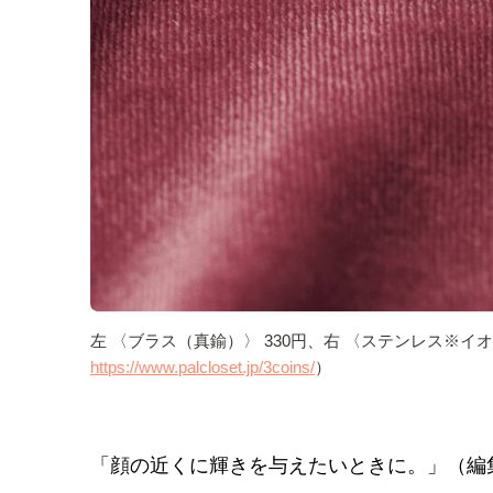
左 〈ブラス（真鍮）〉 330円、右 〈ステンレス※イ
https://www.palcloset.jp/3coins/
）
「顔の近くに輝きを与えたいときに。」（編