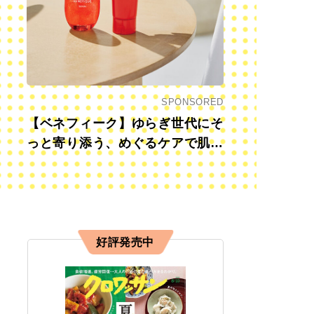
SPONSORED
【ベネフィーク】ゆらぎ世代にそ
っと寄り添う、めぐるケアで肌も
心も前向きに
好評発売中