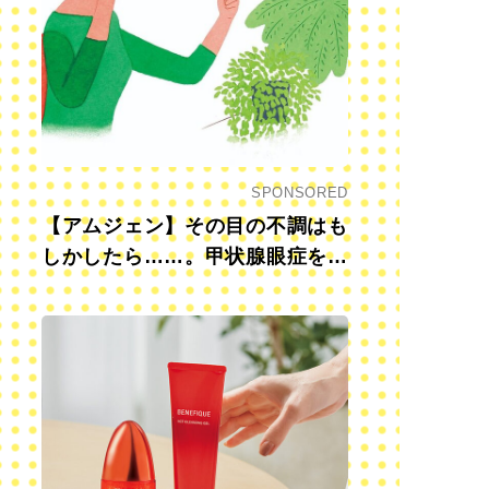
SPONSORED
【アムジェン】その目の不調はも
しかしたら……。甲状腺眼症を知
っていますか？