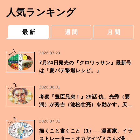
人気ランキング
最 新
週 間
月 間
1
No.
2026.07.23
7月24日発売の『クロワッサン』最新号
は「夏バテ撃退レシピ。」
2
No.
2026.08.01
考察『豊臣兄弟！』29話 仇、光秀（要
潤）が秀吉（池松壮亮）を動かす。天下
に向けた兄弟の分岐点。
3
No.
2026.07.31
描くこと書くこと（1）──漫画家、イラ
ストレーター・オカヤイヅミさん×漫画