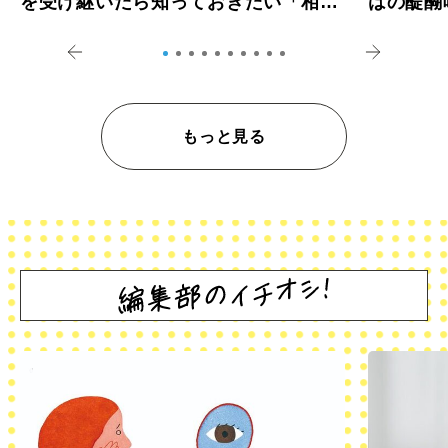
を受け継いだら知っておきたい「相続
はの醍醐
登記の義務化」
アペロ
もっと見る