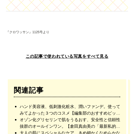
『クロワッサン』1125号より
この記事で使われている写真をすべて見る
関連記事
ハンド美容液、低刺激化粧水、潤いファンデ。使って
みてよかった３つのコスメ【編集部のおすすめピック
アップ】
オゾン化グリセリンで肌をうるおす、安全性と信頼性
抜群のオールインワン。【倉田真由美の「最新私的コ
スメ図鑑」】
大人の肌にスペシャルなケア、きめ細かくなめらかな