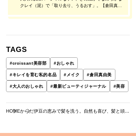
クレイ（泥）で「取り去り、うるおす」。【倉田真由
美の「キレイを育む私的名品」】
TAGS
#
croissant美容部
#
おしゃれ
#
キレイを育む私的名品
#
メイク
#
倉田真由美
#
大人のおしゃれ
#
最新ビューティジャーナル
#
美容
HOME
からだ
伊豆の恵みで髪を洗う。自然も喜び、髪と頭皮
も健康に！【倉田真由美のキレイを育む私的名
品】