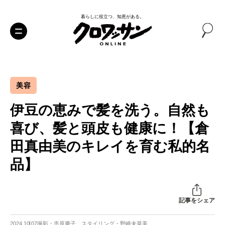
暮らしに役立つ、知恵がある。
美容
伊豆の恵みで髪を洗う。自然も
喜び、髪と頭皮も健康に！【倉
田真由美のキレイを育む私的名
品】
記事をシェア
2024.10.07
撮影・市原慶子 スタイリング・野崎未菜美