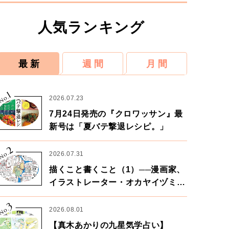
人気ランキング
最 新
週 間
月 間
1
No.
2026.07.23
7月24日発売の『クロワッサン』最
新号は「夏バテ撃退レシピ。」
2
No.
2026.07.31
描くこと書くこと（1）──漫画家、
イラストレーター・オカヤイヅミさ
ん×漫画家・鶴谷香央理さん
3
No.
2026.08.01
【真木あかりの九星気学占い】