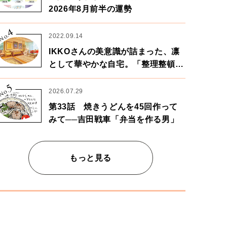
2026年8月前半の運勢
4
No.
2022.09.14
IKKOさんの美意識が詰まった、凛
として華やかな自宅。「整理整頓は
心のリズムが乱されないための作
5
業」。
No.
2026.07.29
第33話 焼きうどんを45回作って
みて──吉田戦車「弁当を作る男」
もっと見る