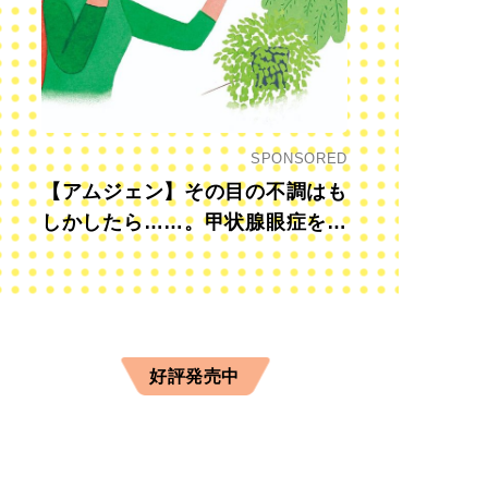
SPONSORED
【アムジェン】その目の不調はも
しかしたら……。甲状腺眼症を知
っていますか？
好評発売中