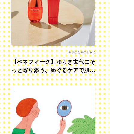
SPONSORED
【ベネフィーク】ゆらぎ世代にそ
っと寄り添う、めぐるケアで肌も
心も前向きに