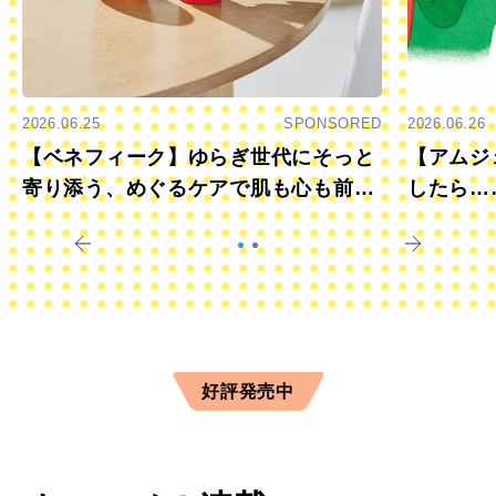
2026.06.25
SPONSORED
2026.06.26
【ベネフィーク】ゆらぎ世代にそっと
【アムジ
寄り添う、めぐるケアで肌も心も前向
したら…
きに
すか？
好評発売中