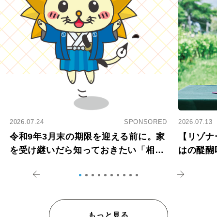
2026.07.24
SPONSORED
2026.07.13
令和9年3月末の期限を迎える前に。家
【リゾナ
を受け継いだら知っておきたい「相続
はの醍醐
登記の義務化」
アペロ
もっと見る