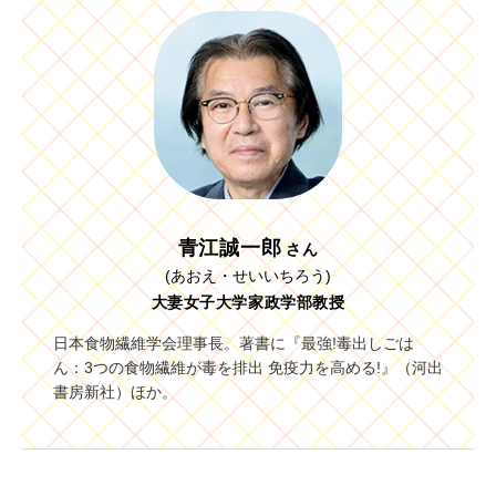
青江誠一郎
さん
(あおえ・せいいちろう)
大妻女子大学家政学部教授
日本食物繊維学会理事長。著書に『最強!毒出しごは
ん：3つの食物繊維が毒を排出 免疫力を高める!』（河出
書房新社）ほか。