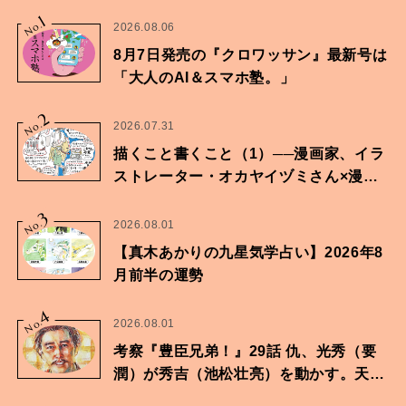
1
No.
2026.08.06
8月7日発売の『クロワッサン』最新号は
「大人のAI＆スマホ塾。」
2
No.
2026.07.31
描くこと書くこと（1）──漫画家、イラ
ストレーター・オカヤイヅミさん×漫画
家・鶴谷香央理さん
3
No.
2026.08.01
【真木あかりの九星気学占い】2026年8
月前半の運勢
4
No.
2026.08.01
考察『豊臣兄弟！』29話 仇、光秀（要
潤）が秀吉（池松壮亮）を動かす。天下
に向けた兄弟の分岐点。