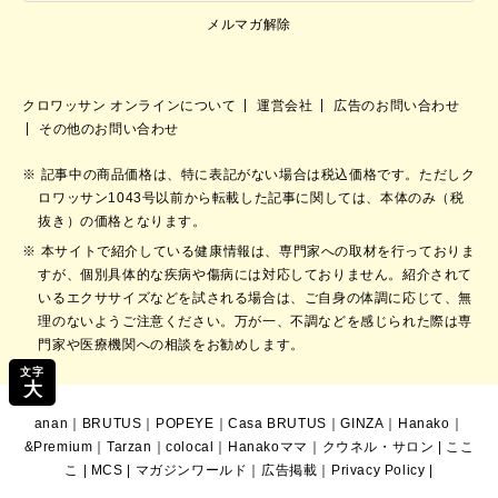
メルマガ解除
クロワッサン オンラインについて
運営会社
広告のお問い合わせ
その他のお問い合わせ
記事中の商品価格は、特に表記がない場合は税込価格です。ただしク
ロワッサン1043号以前から転載した記事に関しては、本体のみ（税
抜き）の価格となります。
本サイトで紹介している健康情報は、専門家への取材を行っておりま
すが、個別具体的な疾病や傷病には対応しておりません。紹介されて
いるエクササイズなどを試される場合は、ご自身の体調に応じて、無
理のないようご注意ください。万が一、不調などを感じられた際は専
門家や医療機関への相談をお勧めします。
文字
大
anan
｜
BRUTUS
｜
POPEYE
｜
Casa BRUTUS
｜
GINZA
｜
Hanako
｜
&Premium
｜
Tarzan
｜
colocal
｜
Hanakoママ
｜
クウネル・サロン
|
ここ
こ
|
MCS
|
マガジンワールド
｜
広告掲載
｜
Privacy Policy
|