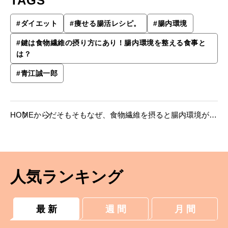
TAGS
#
ダイエット
#
痩せる腸活レシピ。
#
腸内環境
#
鍵は食物繊維の摂り方にあり！腸内環境を整える食事と
は？
#
青江誠一郎
HOME
からだ
そもそもなぜ、食物繊維を摂ると腸内環境がよ
くなるの？
人気ランキング
最 新
週 間
月 間