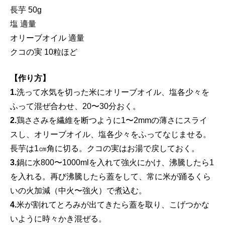
長芋 50g
塩 適量
オリーブオイル 適量
クコの実 10粒ほど
【作り方】
1.
洗って水気を切った米にオリーブオイル、塩各少々を
ふって混ぜ合わせ、20〜30分おく。
2.
鶏ささみを繊維を断つように1〜2mmの薄さにスライ
スし、オリーブオイル、塩各少々をふってなじませる。
長芋は1㎝角に切る。クコの実はお湯で戻しておく。
3.
鍋に水800〜1000mlを入れて強火にかけ、沸騰したら1
を入れる。再び沸騰したら蓋をして、常に米が踊るくら
いの火加減（中火〜強火）で煮込む。
4.
米が割れてとろみが出てきたら蓋を取り、こげつかな
いように時々かき混ぜる。