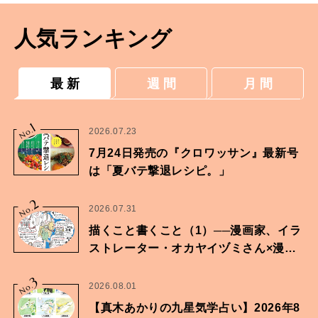
人気ランキング
最 新
週 間
月 間
1
No.
2026.07.23
7月24日発売の『クロワッサン』最新号
は「夏バテ撃退レシピ。」
2
No.
2026.07.31
描くこと書くこと（1）──漫画家、イラ
ストレーター・オカヤイヅミさん×漫画
家・鶴谷香央理さん
3
No.
2026.08.01
【真木あかりの九星気学占い】2026年8