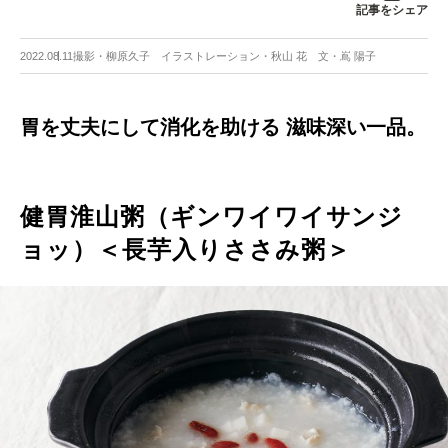
記事をシェア
2022.08.11
撮影・柳原久子 イラストレーション・秋山 花 文・嶌 陽子
胃を丈夫にして消化を助ける 滋味深い一品。
健胃淮山粥（ギンワイワイサンジ
ョッ）＜長芋入りささみ粥＞