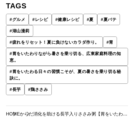
TAGS
#
グルメ
#
レシピ
#
健康レシピ
#
夏
#
夏バテ
#
湖山漫莉
#
疲れをリセット！夏に負けないカラダ作り。
#
胃
#
胃をいたわりながら暑さを乗り切る、広東家庭料理の知
恵。
#
胃をいたわる日々の習慣こそが、夏の暑さを乗り切る秘
訣に。
#
長芋
#
鶏ささみ
HOME
からだ
消化を助ける長芋入りささみ粥【胃をいたわる
広東家庭料理レシピ】