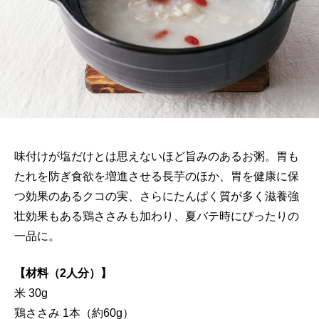
味付けが塩だけとは思えないほど旨みのあるお粥。胃も
たれを防ぎ食欲を増進させる長芋のほか、胃を健康に保
つ効果のあるクコの実、さらにたんぱく質が多く滋養強
壮効果もある鶏ささみも加わり、夏バテ時にぴったりの
一品に。
【材料（2人分）】
米 30g
鶏ささみ 1本（約60g）