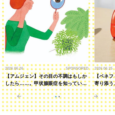
2026.06.26
SPONSORED
2026.06.25
【アムジェン】その目の不調はもしか
【ベネフ
したら……。甲状腺眼症を知っていま
寄り添う
すか？
きに