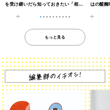
を受け継いだら知っておきたい「相続
はの醍醐
登記の義務化」
アペロ
もっと見る