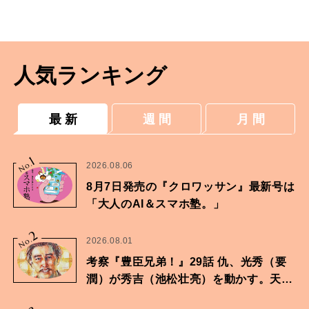
ルモンとの付き合い方。
人気ランキング
最 新
週 間
月 間
1
No.
2026.08.06
8月7日発売の『クロワッサン』最新号は
「大人のAI＆スマホ塾。」
2
No.
2026.08.01
考察『豊臣兄弟！』29話 仇、光秀（要
潤）が秀吉（池松壮亮）を動かす。天下
に向けた兄弟の分岐点。