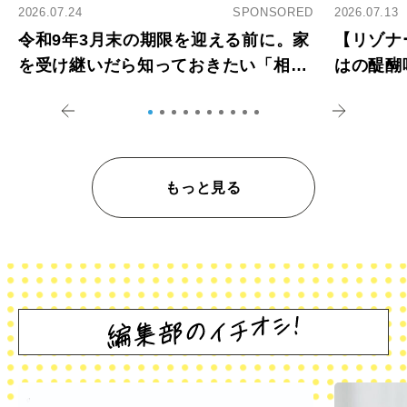
2026.07.24
SPONSORED
2026.07.13
令和9年3月末の期限を迎える前に。家
【リゾナ
を受け継いだら知っておきたい「相続
はの醍醐
登記の義務化」
アペロ
もっと見る