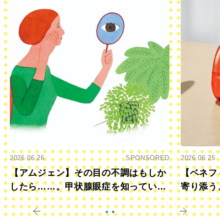
2026.06.26
SPONSORED
2026.06.25
【アムジェン】その目の不調はもしか
【ベネフ
したら……。甲状腺眼症を知っていま
寄り添う
すか？
きに