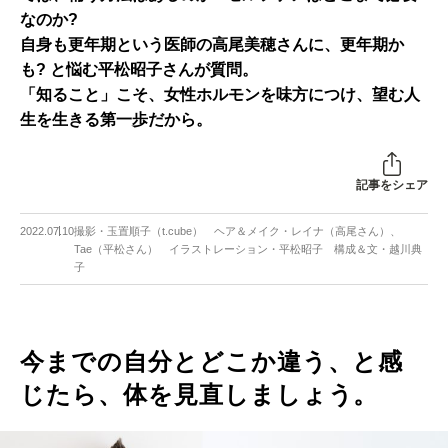
なのか?
自身も更年期という医師の高尾美穂さんに、更年期か
も? と悩む平松昭子さんが質問。
「知ること」こそ、女性ホルモンを味方につけ、望む人
生を生きる第一歩だから。
記事をシェア
2022.07.10
撮影・玉置順子（t.cube） ヘア＆メイク・レイナ（高尾さん）、
Tae（平松さん） イラストレーション・平松昭子 構成＆文・越川典
子
今までの自分とどこか違う、と感
じたら、体を見直しましょう。