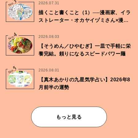
3
No.
2026.07.31
描くこと書くこと（1）──漫画家、イラ
ストレーター・オカヤイヅミさん×漫画
家・鶴谷香央理さん
4
No.
2026.08.03
【そうめん／ひやむぎ】一皿で手軽に栄
養完結。頼りになるスピードパワー麺
5
No.
2026.08.01
【真木あかりの九星気学占い】2026年8
月前半の運勢
もっと見る