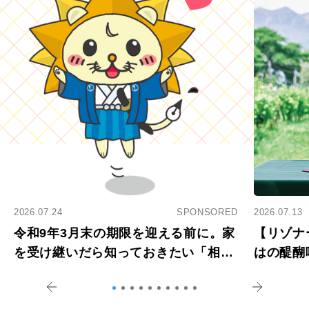
2026.07.24
SPONSORED
2026.07.13
令和9年3月末の期限を迎える前に。家
【リゾナ
を受け継いだら知っておきたい「相続
はの醍醐
登記の義務化」
アペロ