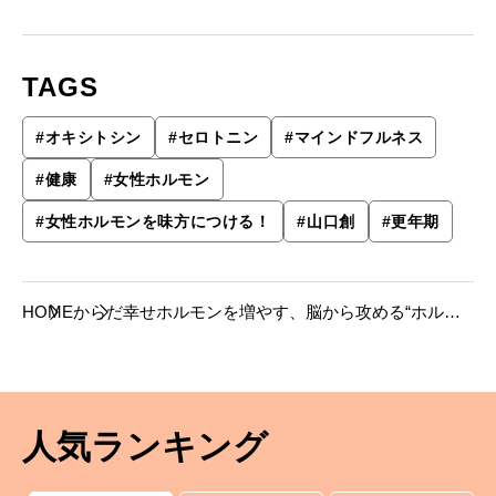
TAGS
#
オキシトシン
#
セロトニン
#
マインドフルネス
#
健康
#
女性ホルモン
#
女性ホルモンを味方につける！
#
山口創
#
更年期
HOME
からだ
幸せホルモンを増やす、脳から攻める“ホル
活”とは?
人気ランキング