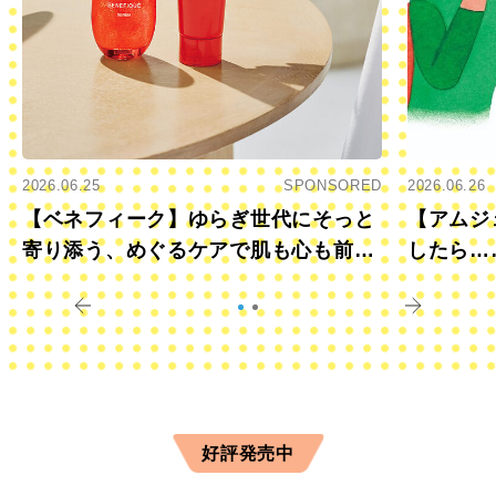
2026.06.25
SPONSORED
2026.06.26
【ベネフィーク】ゆらぎ世代にそっと
【アムジ
寄り添う、めぐるケアで肌も心も前向
したら…
きに
すか？
好評発売中