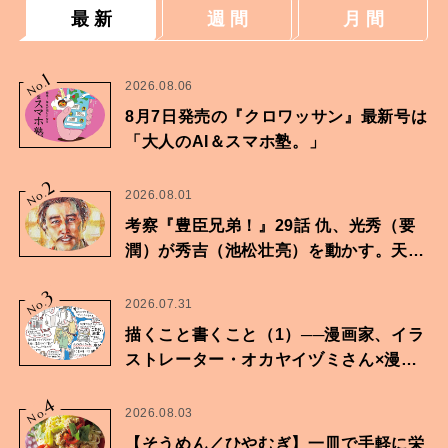
最 新
週 間
月 間
1
No.
2026.08.06
8月7日発売の『クロワッサン』最新号は
「大人のAI＆スマホ塾。」
2
No.
2026.08.01
考察『豊臣兄弟！』29話 仇、光秀（要
潤）が秀吉（池松壮亮）を動かす。天下
に向けた兄弟の分岐点。
3
No.
2026.07.31
描くこと書くこと（1）──漫画家、イラ
ストレーター・オカヤイヅミさん×漫画
家・鶴谷香央理さん
4
No.
2026.08.03
【そうめん／ひやむぎ】一皿で手軽に栄