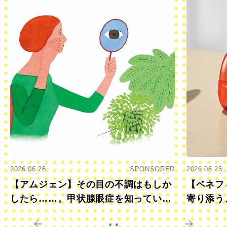
2026.06.26
SPONSORED
2026.06.25
【アムジェン】その目の不調はもしか
【ベネフ
したら……。甲状腺眼症を知っていま
寄り添う
すか？
きに