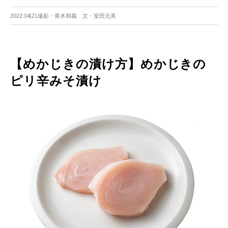
2022.04.21
撮影・青木和義 文・室田元美
【めかじきの漬け方】めかじきの
ピリ辛みそ漬け