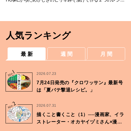
【ぐっち夫婦の切り身の漬け置き術】
人気ランキング
最 新
週 間
月 間
1
No.
2026.07.23
7月24日発売の『クロワッサン』最新号
は「夏バテ撃退レシピ。」
2
No.
2026.07.31
描くこと書くこと（1）──漫画家、イラ
ストレーター・オカヤイヅミさん×漫画
家・鶴谷香央理さん