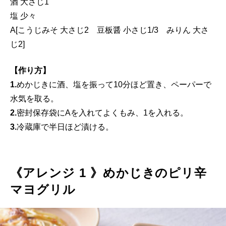
酒 大さじ1
塩 少々
A[こうじみそ 大さじ2 豆板醤 小さじ1/3 みりん 大さ
じ2]
【作り方】
1.
めかじきに酒、塩を振って10分ほど置き、ペーパーで
水気を取る。
2.
密封保存袋にAを入れてよくもみ、1を入れる。
3.
冷蔵庫で半日ほど漬ける。
《アレンジ 1 》めかじきのピリ辛
マヨグリル