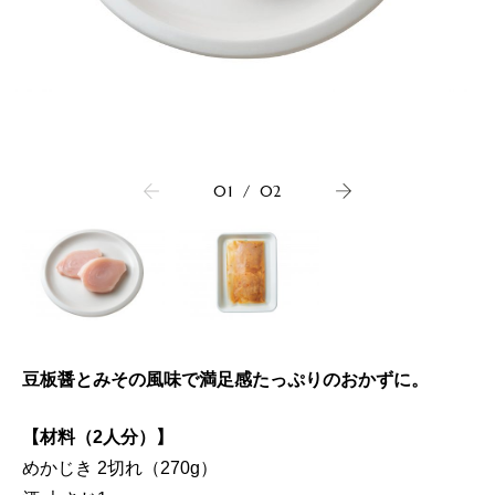
01
/
02
豆板醤とみその風味で満足感たっぷりのおかずに。
【材料（2人分）】
めかじき 2切れ（270g）