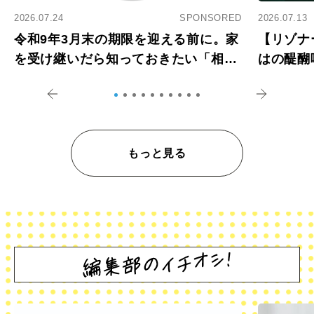
2026.07.24
SPONSORED
2026.07.13
令和9年3月末の期限を迎える前に。家
【リゾナ
を受け継いだら知っておきたい「相続
はの醍醐
登記の義務化」
アペロ
もっと見る