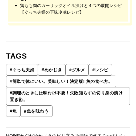
鶏もも肉のガーリックオイル漬けと４つの展開レシピ
【ぐっち夫婦の下味冷凍レシピ】
TAGS
#
ぐっち夫婦
#
めかじき
#
グルメ
#
レシピ
#
簡単で体にいい。美味しい！決定版! 魚の食べ方。
#
調理のときには味付け不要！失敗知らずの切り身の漬け
置き術。
#
魚
#
魚を味わう
HOME
からだ
めかじきのピリ辛みそ漬けで作る２つのレシピ