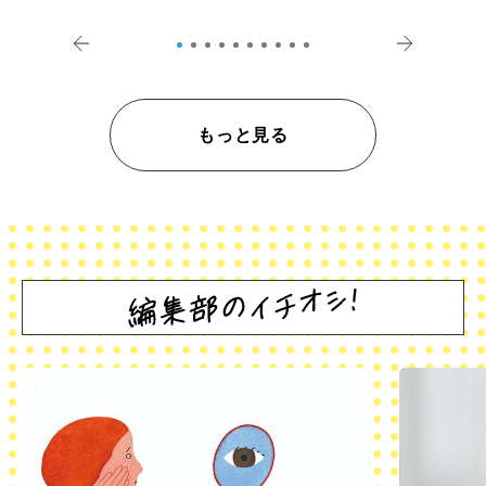
登記の義務化」
アペロ
もっと見る