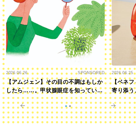
2026.06.26
SPONSORED
2026.06.25
【アムジェン】その目の不調はもしか
【ベネフ
したら……。甲状腺眼症を知っていま
寄り添う
すか？
きに