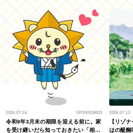
2026.07.24
SPONSORED
2026.07.13
令和9年3月末の期限を迎える前に。家
【リゾナ
を受け継いだら知っておきたい「相続
はの醍醐