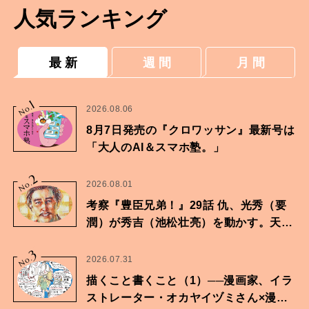
人気ランキング
最 新
週 間
月 間
1
No.
2026.08.06
8月7日発売の『クロワッサン』最新号は
「大人のAI＆スマホ塾。」
2
No.
2026.08.01
考察『豊臣兄弟！』29話 仇、光秀（要
潤）が秀吉（池松壮亮）を動かす。天下
に向けた兄弟の分岐点。
3
No.
2026.07.31
描くこと書くこと（1）──漫画家、イラ
ストレーター・オカヤイヅミさん×漫画