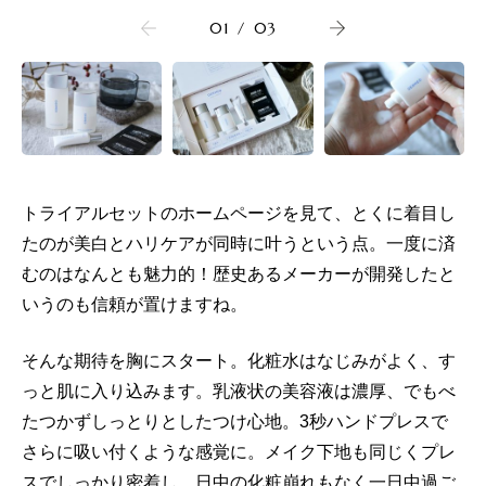
01
/
03
トライアルセットのホームページを見て、とくに着目し
たのが美白とハリケアが同時に叶うという点。一度に済
むのはなんとも魅力的！歴史あるメーカーが開発したと
いうのも信頼が置けますね。
そんな期待を胸にスタート。化粧水はなじみがよく、す
っと肌に入り込みます。乳液状の美容液は濃厚、でもべ
たつかずしっとりとしたつけ心地。3秒ハンドプレスで
さらに吸い付くような感覚に。メイク下地も同じくプレ
スでしっかり密着し、日中の化粧崩れもなく一日中過ご