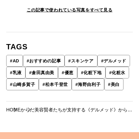
この記事で使われている写真をすべて見る
TAGS
#
AD
#
おすすめの記事
#
スキンケア
#
デルメッド
#
乳液
#
倉田真由美
#
優恵
#
化粧下地
#
化粧水
#
山崎多賀子
#
松本千登世
#
海野由利子
#
美白
HOME
からだ
美容賢者たちが支持する《デルメッド》から、
プレミアムなスキンケアトライアルセットが初
回限定1,100円で登場。