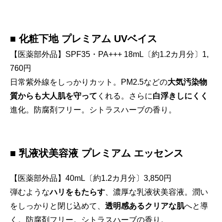
■ 化粧下地 プレミアム UVベイス
【医薬部外品】SPF35・PA+++ 18mL〔約1.2カ月分〕1,
760円
日常紫外線をしっかりカット。PM2.5などの
大気汚染物
質からも大人肌を守って
くれる。さらに
白浮きしにくく
進化。防腐剤フリー。シトラスハーブの香り。
■ 乳液状美容液 プレミアム エッセンス
【医薬部外品】40mL〔約1.2カ月分〕3,850円
弾むような
ハリをもたらす
、濃厚な乳液状美容液。潤い
をしっかりと閉じ込めて、
透明感あるクリアな肌
へと導
く。防腐剤フリー。シトラスハーブの香り。