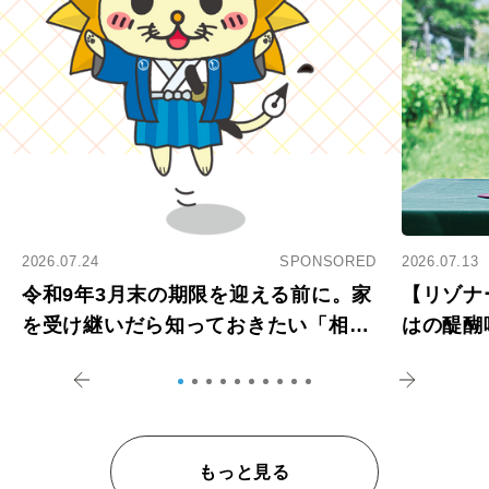
2026.07.24
SPONSORED
2026.07.13
令和9年3月末の期限を迎える前に。家
【リゾナ
を受け継いだら知っておきたい「相続
はの醍醐
登記の義務化」
アペロ
もっと見る