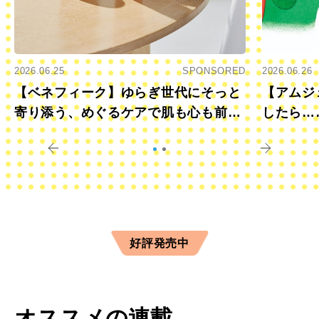
2026.06.25
SPONSORED
2026.06.26
【ベネフィーク】ゆらぎ世代にそっと
【アムジ
寄り添う、めぐるケアで肌も心も前向
したら…
きに
すか？
好評発売中
オススメの連載