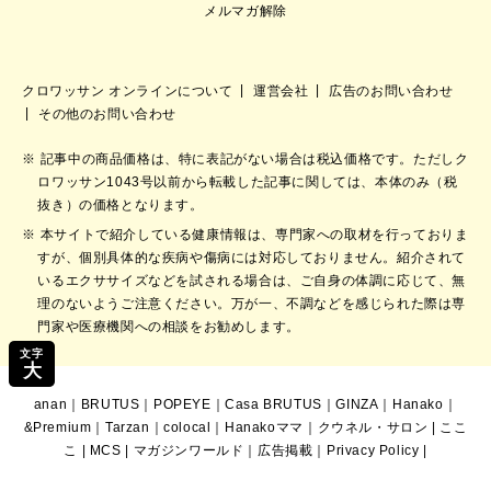
メルマガ解除
クロワッサン オンラインについて
運営会社
広告のお問い合わせ
その他のお問い合わせ
記事中の商品価格は、特に表記がない場合は税込価格です。ただしク
ロワッサン1043号以前から転載した記事に関しては、本体のみ（税
抜き）の価格となります。
本サイトで紹介している健康情報は、専門家への取材を行っておりま
すが、個別具体的な疾病や傷病には対応しておりません。紹介されて
いるエクササイズなどを試される場合は、ご自身の体調に応じて、無
理のないようご注意ください。万が一、不調などを感じられた際は専
門家や医療機関への相談をお勧めします。
文字
大
anan
｜
BRUTUS
｜
POPEYE
｜
Casa BRUTUS
｜
GINZA
｜
Hanako
｜
&Premium
｜
Tarzan
｜
colocal
｜
Hanakoママ
｜
クウネル・サロン
|
ここ
こ
|
MCS
|
マガジンワールド
｜
広告掲載
｜
Privacy Policy
|