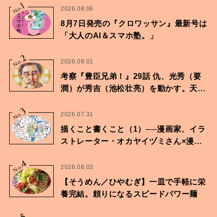
1
No.
2026.08.06
8月7日発売の『クロワッサン』最新号は
「大人のAI＆スマホ塾。」
2
No.
2026.08.01
考察『豊臣兄弟！』29話 仇、光秀（要
潤）が秀吉（池松壮亮）を動かす。天下
に向けた兄弟の分岐点。
3
No.
2026.07.31
描くこと書くこと（1）──漫画家、イラ
ストレーター・オカヤイヅミさん×漫画
家・鶴谷香央理さん
4
No.
2026.08.03
【そうめん／ひやむぎ】一皿で手軽に栄
養完結。頼りになるスピードパワー麺
5