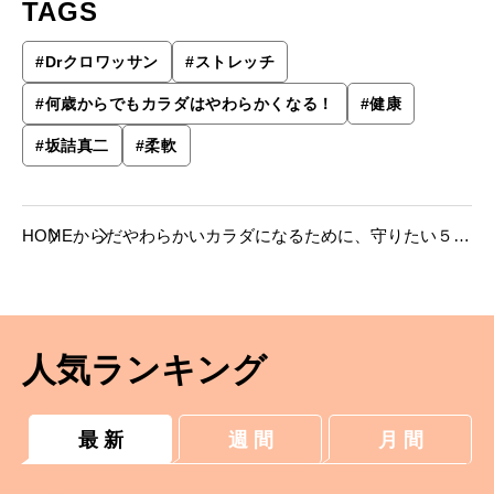
TAGS
#
Drクロワッサン
#
ストレッチ
#
何歳からでもカラダはやわらかくなる！
#
健康
#
坂詰真二
#
柔軟
HOME
からだ
やわらかいカラダになるために、守りたい５つ
の約束ごと。
人気ランキング
最 新
週 間
月 間