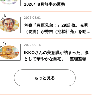
2026年8月前半の運勢
4
No.
2026.08.01
考察『豊臣兄弟！』29話 仇、光秀
（要潤）が秀吉（池松壮亮）を動か
す。天下に向けた兄弟の分岐点。
5
No.
2022.09.14
IKKOさんの美意識が詰まった、凛
として華やかな自宅。「整理整頓は
心のリズムが乱されないための作
業」。
もっと見る