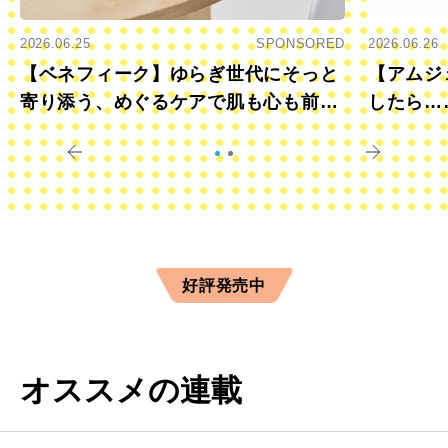
2026.06.25
SPONSORED
2026.06.26
【ベネフィーク】ゆらぎ世代にそっと
【アムジ
寄り添う、めぐるケアで肌も心も前向
したら…
きに
すか？
好評発売中
オススメの連載