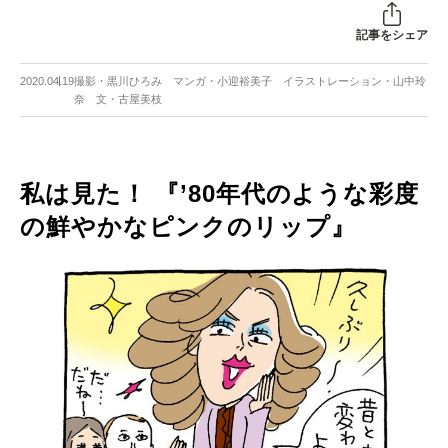
記事をシェア
2020.04.19
撮影・黒川ひろみ マンガ・小迎裕美子 イラストレーション・山中玲
奈 文・古屋美枝
私は見た！ 『’80年代のような彩度
の鮮やかなピンクのリップ』