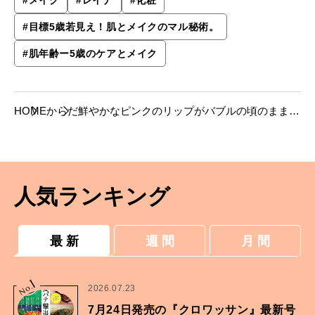
#
メイク
#
レイナ
#
化粧
#
目標5歳若見え！肌とメイクのマル秘術。
#
肌年齢ー5歳のケアとメイク
HOME
からだ
鮮やかなピンクのリップがバブルの頃のまま…
メイクの失敗談にプロがアドバイス。
人気ランキング
最 新
週 間
月 間
1
No.
2026.07.23
7月24日発売の『クロワッサン』最新号