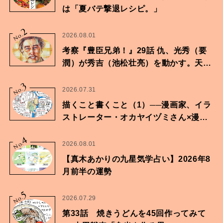
は「夏バテ撃退レシピ。」
2
No.
2026.08.01
考察『豊臣兄弟！』29話 仇、光秀（要
潤）が秀吉（池松壮亮）を動かす。天下
に向けた兄弟の分岐点。
3
No.
2026.07.31
描くこと書くこと（1）──漫画家、イラ
ストレーター・オカヤイヅミさん×漫画
家・鶴谷香央理さん
4
No.
2026.08.01
【真木あかりの九星気学占い】2026年8
月前半の運勢
5
No.
2026.07.29
第33話 焼きうどんを45回作ってみて