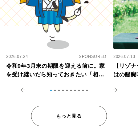
2026.07.24
SPONSORED
2026.07.13
令和9年3月末の期限を迎える前に。家
【リゾナ
を受け継いだら知っておきたい「相続
はの醍醐
登記の義務化」
アペロ
もっと見る