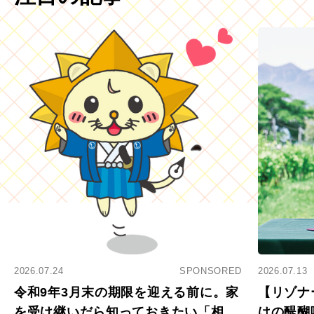
2026.07.24
SPONSORED
2026.07.13
令和9年3月末の期限を迎える前に。家
【リゾナ
を受け継いだら知っておきたい「相続
はの醍醐