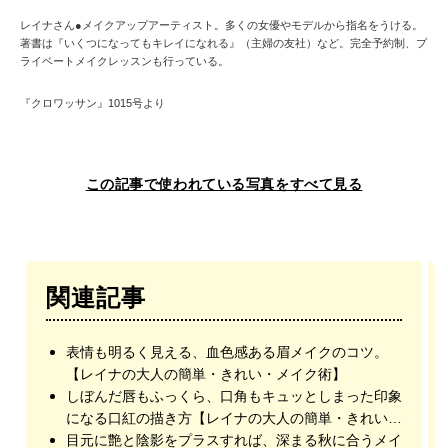
レイナさん●メイクアップアーティスト。多くの女優やモデルから指名をうける。
著書は『いくつになってもキレイになれる』（主婦の友社）など。完全予約制、プ
ライベートメイクレッスンも行っている。
『クロワッサン』1015号より
この記事で使われている写真をすべて見る
関連記事
表情も明るく見える、血色感ある眉メイクのコツ。
【レイナの大人の簡単・きれい・メイク術】
しぼんだ唇もふっくら、口角もキュッとしまった印象
になる口紅の描き方【レイナの大人の簡単・きれい・
メイク術】
目元に艶と陰影をプラスすれば、深まる秋に合うメイ