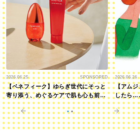
2026.06.25
SPONSORED
2026.06.26
【ベネフィーク】ゆらぎ世代にそっと
【アムジ
寄り添う、めぐるケアで肌も心も前向
したら…
きに
すか？