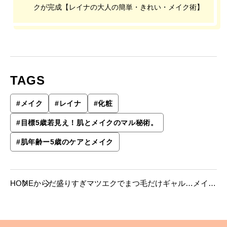
クが完成【レイナの大人の簡単・きれい・メイク術】
TAGS
#
メイク
#
レイナ
#
化粧
#
目標5歳若見え！肌とメイクのマル秘術。
#
肌年齢ー5歳のケアとメイク
HOME
からだ
盛りすぎマツエクでまつ毛だけギャル…メイク
の失敗談にプロがアドバイス。