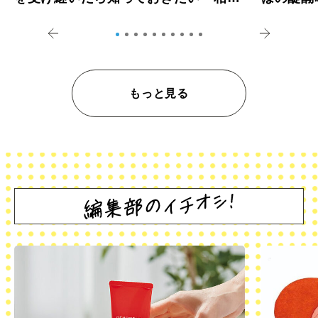
登記の義務化」
アペロ
もっと見る