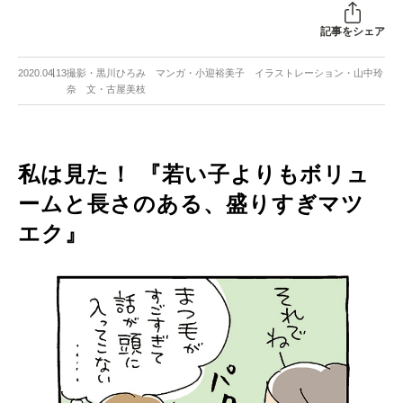
記事をシェア
2020.04.13
撮影・黒川ひろみ マンガ・小迎裕美子 イラストレーション・山中玲
奈 文・古屋美枝
私は見た！ 『若い子よりもボリュ
ームと長さのある、盛りすぎマツ
エク』