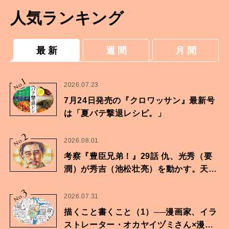
人気ランキング
最 新
週 間
月 間
1
No.
2026.07.23
7月24日発売の『クロワッサン』最新号
は「夏バテ撃退レシピ。」
2
No.
2026.08.01
考察『豊臣兄弟！』29話 仇、光秀（要
潤）が秀吉（池松壮亮）を動かす。天下
に向けた兄弟の分岐点。
3
No.
2026.07.31
描くこと書くこと（1）──漫画家、イラ
ストレーター・オカヤイヅミさん×漫画