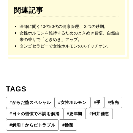
関連記事
医師に聞く40代50代の健康管理、３つの鉄則。
女性ホルモンを維持するためのときめき習慣、自然由
来の香りで「ときめき」アップ。
タンゴセラピーで女性ホルモンのスイッチオン。
TAGS
#
からだ塾スペシャル
#
女性ホルモン
#
手
#
指先
#
日々の習慣で不調を解消
#
更年期
#
臼井佳恵
#
解消！からだトラブル
#
除菌