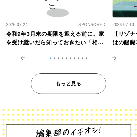
2026.07.24
SPONSORED
2026.07.13
令和9年3月末の期限を迎える前に。家
【リゾナ
を受け継いだら知っておきたい「相続
はの醍醐
登記の義務化」
アペロ
もっと見る