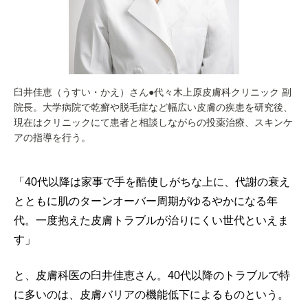
臼井佳恵（うすい・かえ）さん●代々木上原皮膚科クリニック 副
院長。大学病院で乾癬や脱毛症など幅広い皮膚の疾患を研究後、
現在はクリニックにて患者と相談しながらの投薬治療、スキンケ
アの指導を行う。
「40代以降は家事で手を酷使しがちな上に、代謝の衰え
とともに肌のターンオーバー周期がゆるやかになる年
代。一度抱えた皮膚トラブルが治りにくい世代といえま
す」
と、皮膚科医の臼井佳恵さん。40代以降のトラブルで特
に多いのは、皮膚バリアの機能低下によるものという。