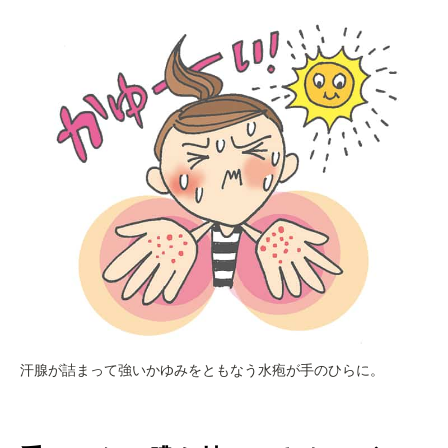
汗腺が詰まって強いかゆみをともなう水疱が手のひらに。