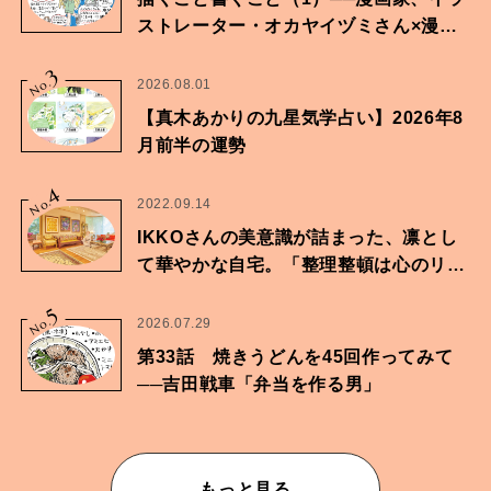
ストレーター・オカヤイヅミさん×漫画
家・鶴谷香央理さん
3
No.
2026.08.01
【真木あかりの九星気学占い】2026年8
月前半の運勢
4
No.
2022.09.14
IKKOさんの美意識が詰まった、凛とし
て華やかな自宅。「整理整頓は心のリズ
ムが乱されないための作業」。
5
No.
2026.07.29
第33話 焼きうどんを45回作ってみて
──吉田戦車「弁当を作る男」
もっと見る