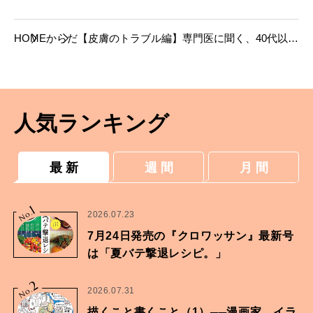
HOME
からだ
【皮膚のトラブル編】専門医に聞く、40代以降
に多い手と指先の疾患と対策。
人気ランキング
最 新
週 間
月 間
1
No.
2026.07.23
7月24日発売の『クロワッサン』最新号
は「夏バテ撃退レシピ。」
2
No.
2026.07.31
描くこと書くこと（1）──漫画家、イラ