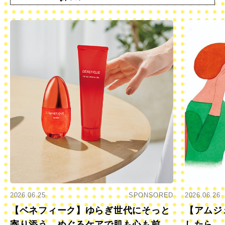
2026.06.25
SPONSORED
2026.06.26
【ベネフィーク】ゆらぎ世代にそっと
【アムジ
寄り添う、めぐるケアで肌も心も前向
したら…