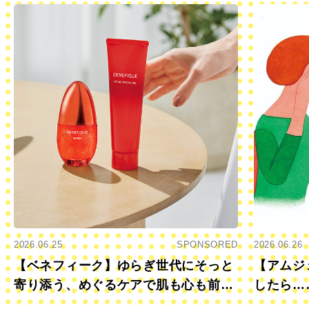
2026.06.25
SPONSORED
2026.06.26
【ベネフィーク】ゆらぎ世代にそっと
【アムジ
寄り添う、めぐるケアで肌も心も前向
したら…
きに
すか？