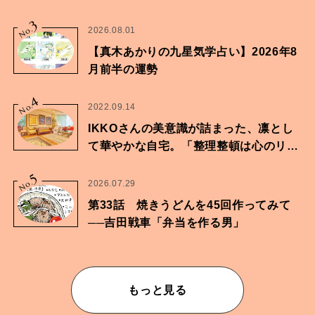
家・鶴谷香央理さん
3
No.
2026.08.01
【真木あかりの九星気学占い】2026年8
月前半の運勢
4
No.
2022.09.14
IKKOさんの美意識が詰まった、凛とし
て華やかな自宅。「整理整頓は心のリズ
ムが乱されないための作業」。
5
No.
2026.07.29
第33話 焼きうどんを45回作ってみて
──吉田戦車「弁当を作る男」
もっと見る