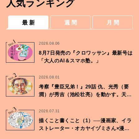
人気ランキング
最 新
週 間
月 間
1
No.
2026.08.06
8月7日発売の『クロワッサン』最新号は
「大人のAI＆スマホ塾。」
2
No.
2026.08.01
考察『豊臣兄弟！』29話 仇、光秀（要
潤）が秀吉（池松壮亮）を動かす。天下
に向けた兄弟の分岐点。
3
No.
2026.07.31
描くこと書くこと（1）──漫画家、イラ
ストレーター・オカヤイヅミさん×漫画
家・鶴谷香央理さん