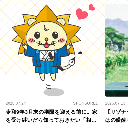
2026.07.24
SPONSORED
2026.07.13
令和9年3月末の期限を迎える前に。家
【リゾナ
を受け継いだら知っておきたい「相続
はの醍醐
登記の義務化」
アペロ