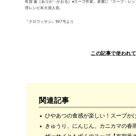
有賀 薫（ありが・かおる）●スープ作家。著書に『スープ・レ
理レシピ本大賞入賞。
『クロワッサン』997号より
この記事で使われ
関連記事
ひやあつの食感が楽しい！スープか
きゅうり、にんじん、カニカマの春