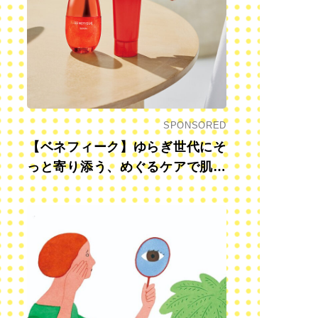
SPONSORED
【ベネフィーク】ゆらぎ世代にそ
っと寄り添う、めぐるケアで肌も
心も前向きに