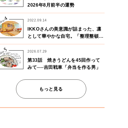
2026年8月前半の運勢
4
No.
2022.09.14
IKKOさんの美意識が詰まった、凛
として華やかな自宅。「整理整頓は
心のリズムが乱されないための作
5
業」。
No.
2026.07.29
第33話 焼きうどんを45回作って
みて──吉田戦車「弁当を作る男」
もっと見る