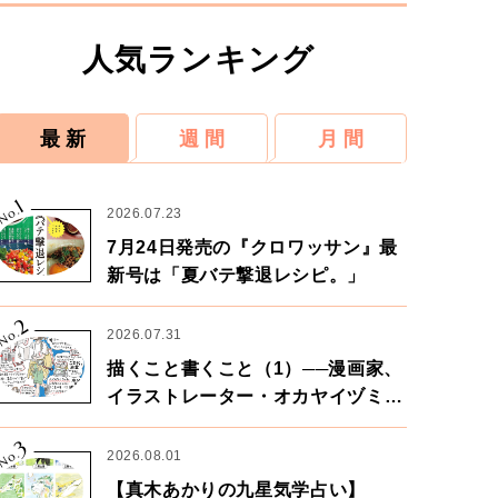
人気ランキング
最 新
週 間
月 間
1
No.
2026.07.23
7月24日発売の『クロワッサン』最
新号は「夏バテ撃退レシピ。」
2
No.
2026.07.31
描くこと書くこと（1）──漫画家、
イラストレーター・オカヤイヅミさ
ん×漫画家・鶴谷香央理さん
3
No.
2026.08.01
【真木あかりの九星気学占い】