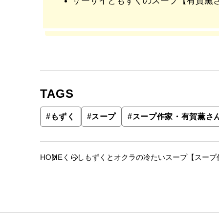
ザーサイともずくのスープ【有賀薫
TAGS
#
もずく
#
スープ
#
スープ作家・有賀薫さ
HOME
くらし
もずくとオクラの冷たいスープ【スープ