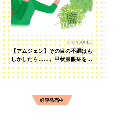
SPONSORED
【アムジェン】その目の不調はも
しかしたら……。甲状腺眼症を知
っていますか？
好評発売中