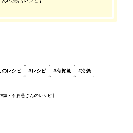
さんの腸活レシピ】
んのレシピ
#
レシピ
#
有賀薫
#
海藻
作家・有賀薫さんのレシピ】