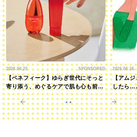
2026.06.25
SPONSORED
2026.06.26
【ベネフィーク】ゆらぎ世代にそっと
【アムジ
寄り添う、めぐるケアで肌も心も前向
したら…
きに
すか？