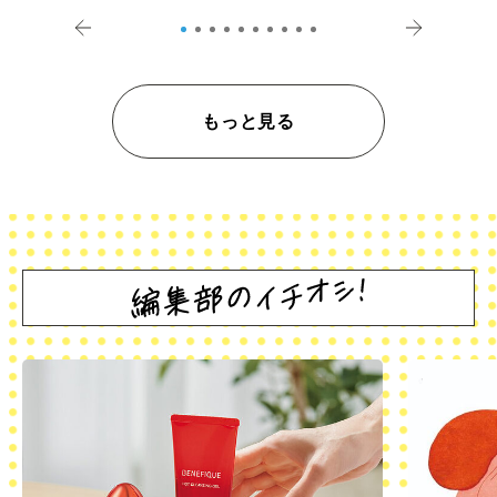
登記の義務化」
アペロ
もっと見る