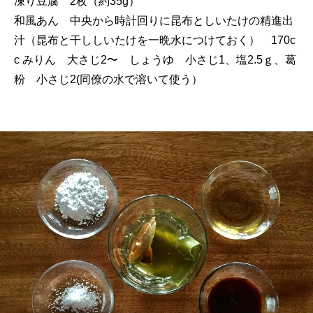
凍り豆腐 2枚（約35g）
和風あん 中央から時計回りに昆布としいたけの精進出
汁（昆布と干ししいたけを一晩水につけておく） 170c
c みりん 大さじ2〜 しょうゆ 小さじ1、塩2.5ｇ、葛
粉 小さじ2(同僚の水で溶いて使う）