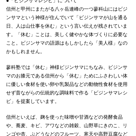
●「ビジンサマレシピ」について
信州と甲州にまたがる八ヶ岳連峰の一つ蓼科山にはビジ
ンサマという神様が住んでいて「ビジンサマが山を通る
日、人は山仕事を休む」という言い伝えが残されていま
す。「休む」ことは、美しく健やかな体づくりに必要な
こと。ビジンサマの語源はもしかしたら「美人様」なの
かもしれません。
蓼科塾では「休む」神様ビジンサマにちなみ、ビジンサ
マのお膝元である信州から「休む」ためにふさわしい体
に優しい食材を使い卵や乳製品などの動物性食材を使用
せず昔ながらの伝統的な調味料で作る「ビジンサマレシ
ピ」を提案しています。
信州といえば、麹を使った味噌や甘酒などの発酵食品
や、蕎麦、キビ、アワなどの雑穀、山野草にきのこ、リ
ンゴや杏、ぶどうなどのフルーツ、寒天や高野豆腐など