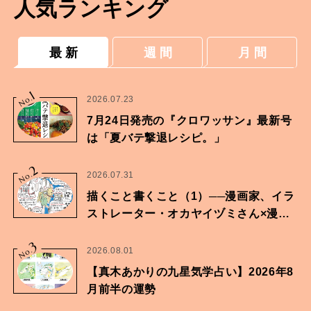
人気ランキング
最 新
週 間
月 間
1
No.
2026.07.23
7月24日発売の『クロワッサン』最新号
は「夏バテ撃退レシピ。」
2
No.
2026.07.31
描くこと書くこと（1）──漫画家、イラ
ストレーター・オカヤイヅミさん×漫画
家・鶴谷香央理さん
3
No.
2026.08.01
【真木あかりの九星気学占い】2026年8
月前半の運勢