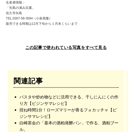
生産者情報：
「矢島の凍み豆腐」
佐久市矢島
TEL.0267-58-3594（小泉美隆）
販売できる時期は12月下旬から１月末くらいまで
この記事で使われている写真をすべて見る
関連記事
パスタや炒め物などに活用できる、干しにんにくの作
り方【ビジンサマレシピ】
捏ね時間1分！ローズマリーが香るフォカッチャ【ビ
ジンサマレシピ】
白崎茶会の「基本の酒粕発酵パン」で作る、酒粕ブー
ル。