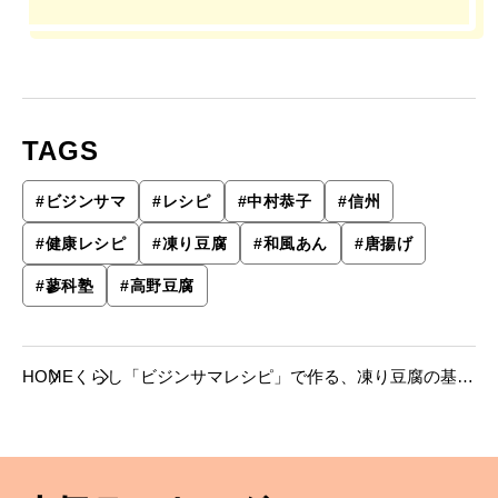
TAGS
#
ビジンサマ
#
レシピ
#
中村恭子
#
信州
#
健康レシピ
#
凍り豆腐
#
和風あん
#
唐揚げ
#
蓼科塾
#
高野豆腐
HOME
くらし
「ビジンサマレシピ」で作る、凍り豆腐の基本
の唐揚げ 和風あん。