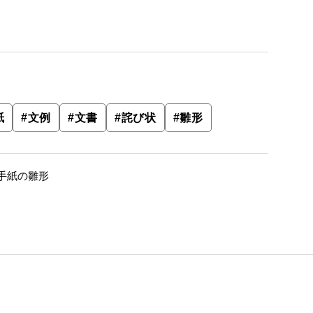
紙
#
文例
#
文書
#
詫び状
#
雛形
手紙の雛形