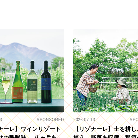
3
SPONSORED
2026.07.13
SP
ナーレ】ワインリゾート
【リゾナーレ】土を耕し
はの醍醐味。 八ヶ岳を望
植え、野菜を収穫。那須