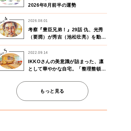
2026年8月前半の運勢
4
No.
2026.08.01
考察『豊臣兄弟！』29話 仇、光秀
（要潤）が秀吉（池松壮亮）を動か
す。天下に向けた兄弟の分岐点。
5
No.
2022.09.14
IKKOさんの美意識が詰まった、凛
として華やかな自宅。「整理整頓は
心のリズムが乱されないための作
業」。
もっと見る