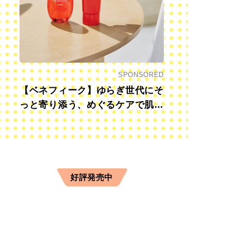
SPONSORED
【ベネフィーク】ゆらぎ世代にそ
っと寄り添う、めぐるケアで肌も
心も前向きに
好評発売中