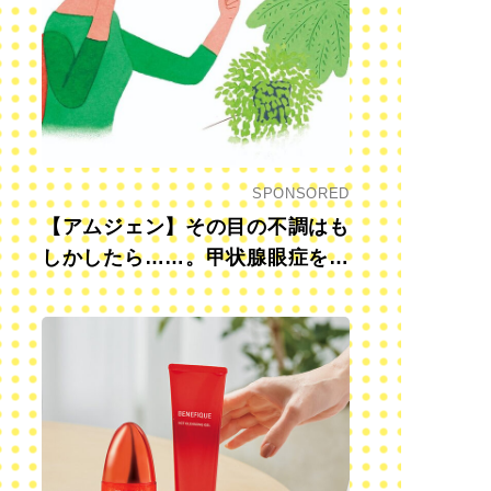
SPONSORED
【アムジェン】その目の不調はも
しかしたら……。甲状腺眼症を知
っていますか？