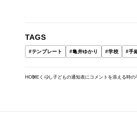
TAGS
#
テンプレート
#
亀井ゆかり
#
学校
#
手
HOME
くらし
子どもの通知表にコメントを添える時の