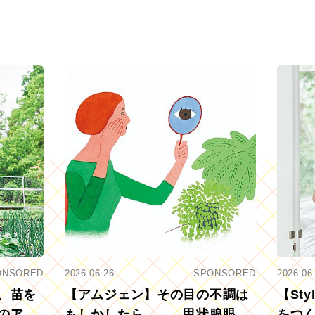
ONSORED
2026.06.26
SPONSORED
2026.06
、苗を
【アムジェン】その目の不調は
【St
のアグ
もしかしたら……。甲状腺眼症
をつ