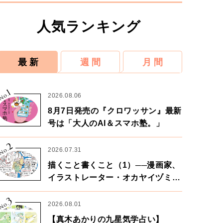
人気ランキング
最 新
週 間
月 間
1
No.
2026.08.06
8月7日発売の『クロワッサン』最新
号は「大人のAI＆スマホ塾。」
2
No.
2026.07.31
描くこと書くこと（1）──漫画家、
イラストレーター・オカヤイヅミさ
ん×漫画家・鶴谷香央理さん
3
No.
2026.08.01
【真木あかりの九星気学占い】