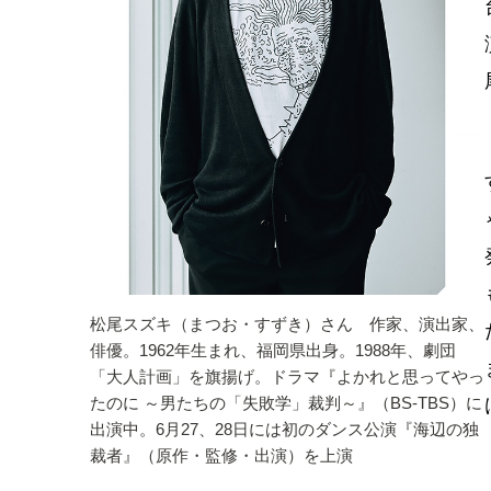
松尾スズキ（まつお・すずき）さん 作家、演出家、
俳優。1962年生まれ、福岡県出身。1988年、劇団
「大人計画」を旗揚げ。ドラマ『よかれと思ってやっ
たのに ～男たちの「失敗学」裁判～』（BS-TBS）に
出演中。6月27、28日には初のダンス公演『海辺の独
裁者』（原作・監修・出演）を上演