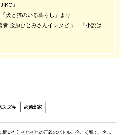
IKO』
─「犬と猫のいる暮らし」より
—』著者 金原ひとみさんインタビュー「小説は
尾スズキ
#
演出家
に聞いた】それぞれの正義のバトル。今こそ響く、名作