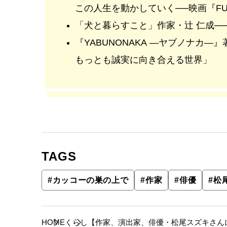
この人生を動かしていく──映画『FUJ
「犬と暮らすこと」作家・辻 仁成─
『YABUNONAKA —ヤブノナカ
もっとも誠実に向き合える世界」
TAGS
#
カッコーの巣の上で
#
作家
#
俳優
#
松
HOME
くらし
【作家、演出家、俳優・松尾スズキさん