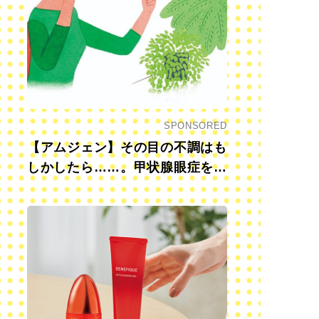
SPONSORED
【アムジェン】その目の不調はも
しかしたら……。甲状腺眼症を知
っていますか？