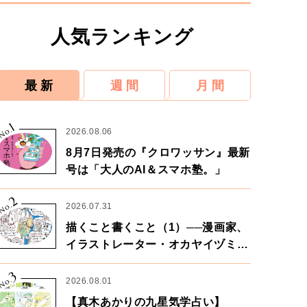
人気ランキング
最 新
週 間
月 間
1
No.
2026.08.06
8月7日発売の『クロワッサン』最新
号は「大人のAI＆スマホ塾。」
2
No.
2026.07.31
描くこと書くこと（1）──漫画家、
イラストレーター・オカヤイヅミさ
ん×漫画家・鶴谷香央理さん
3
No.
2026.08.01
【真木あかりの九星気学占い】