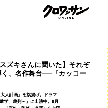
尾スズキさんに聞いた】それぞ
く、名作舞台──『カッコー
団「大人計画」を旗揚げ。ドラマ
敗学」裁判～』に出演中。6月