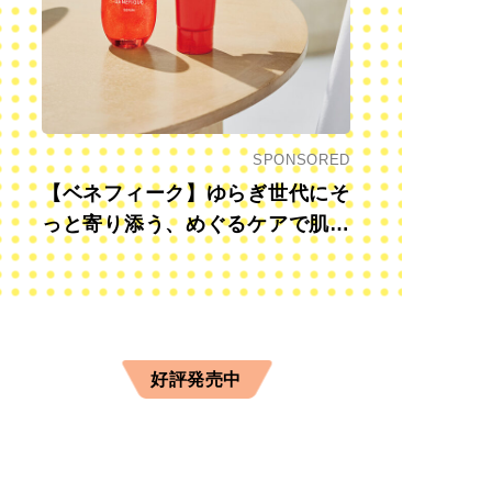
SPONSORED
【ベネフィーク】ゆらぎ世代にそ
っと寄り添う、めぐるケアで肌も
心も前向きに
好評発売中