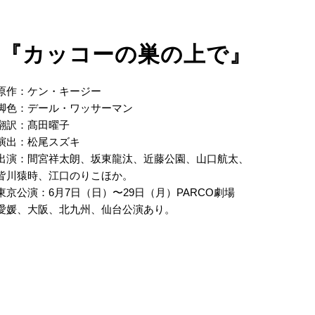
2026『カッコーの巣の上で』
原作：ケン・キージー
脚色：デール・ワッサーマン
翻訳：髙田曜子
演出：松尾スズキ
出演：間宮祥太朗、坂東龍汰、近藤公園、山口航太、
皆川猿時、江口のりこほか。
東京公演：6月7日（日）〜29日（月）PARCO劇場
愛媛、大阪、北九州、仙台公演あり。