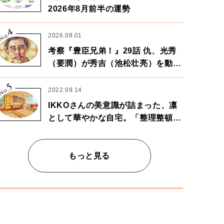
2026年8月前半の運勢
4
No.
2026.08.01
考察『豊臣兄弟！』29話 仇、光秀
（要潤）が秀吉（池松壮亮）を動か
す。天下に向けた兄弟の分岐点。
5
No.
2022.09.14
IKKOさんの美意識が詰まった、凛
として華やかな自宅。「整理整頓は
心のリズムが乱されないための作
業」。
もっと見る