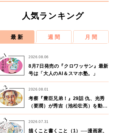
人気ランキング
最 新
週 間
月 間
1
No.
2026.08.06
8月7日発売の『クロワッサン』最新
号は「大人のAI＆スマホ塾。」
2
No.
2026.08.01
考察『豊臣兄弟！』29話 仇、光秀
（要潤）が秀吉（池松壮亮）を動か
す。天下に向けた兄弟の分岐点。
3
No.
2026.07.31
描くこと書くこと（1）──漫画家、