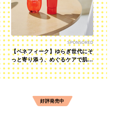
SPONSORED
【ベネフィーク】ゆらぎ世代にそ
っと寄り添う、めぐるケアで肌も
心も前向きに
好評発売中