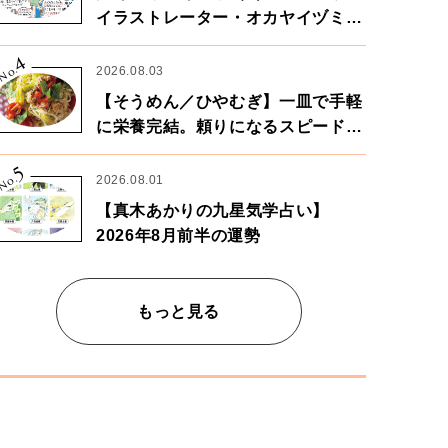
イラストレーター・オカヤイヅミさ
ん×漫画家・鶴谷香央理さん
4
No.
2026.08.03
【そうめん／ひやむぎ】一皿で手軽
に栄養完結。頼りになるスピードパ
ワー麺
5
No.
2026.08.01
【真木あかりの九星気学占い】
2026年8月前半の運勢
もっと見る