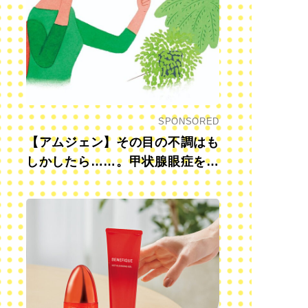
SPONSORED
【アムジェン】その目の不調はも
しかしたら……。甲状腺眼症を知
っていますか？