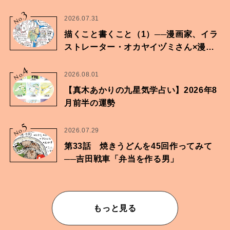
に向けた兄弟の分岐点。
3
No.
2026.07.31
描くこと書くこと（1）──漫画家、イラ
ストレーター・オカヤイヅミさん×漫画
家・鶴谷香央理さん
4
No.
2026.08.01
【真木あかりの九星気学占い】2026年8
月前半の運勢
5
No.
2026.07.29
第33話 焼きうどんを45回作ってみて
──吉田戦車「弁当を作る男」
もっと見る