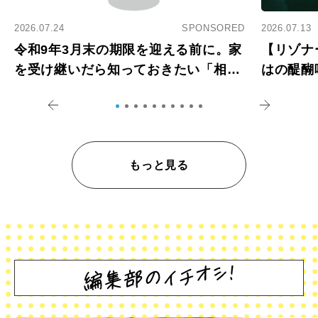
2026.07.24
SPONSORED
2026.07.13
令和9年3月末の期限を迎える前に。家
【リゾナ
を受け継いだら知っておきたい「相続
はの醍醐
登記の義務化」
アペロ
もっと見る