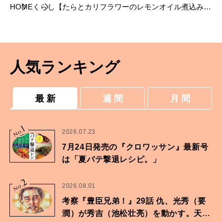
HOME
くらし
【たらとカリフラワーのレモンオイル煮込み】
中川たまさんの切り身で簡単、極上の煮魚
人気ランキング
最 新
週 間
月 間
1
No.
2026.07.23
7月24日発売の『クロワッサン』最新号
は「夏バテ撃退レシピ。」
2
No.
2026.08.01
考察『豊臣兄弟！』29話 仇、光秀（要
潤）が秀吉（池松壮亮）を動かす。天下