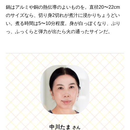
鍋はアルミや銅の熱伝導のよいものを。直径20〜22cm
のサイズなら、切り身2切れが煮汁に浸かりちょうどい
い。煮る時間は5〜10分程度。身が白っぽくなり、ぷり
っ、ふっくらと弾力が出たら火の通ったサインだ。
中川たま
さん