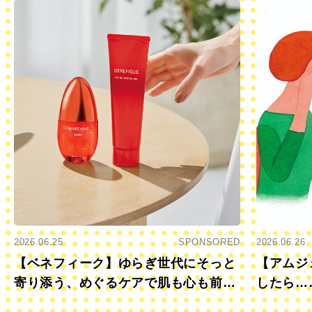
2026.06.25
SPONSORED
2026.06.26
【ベネフィーク】ゆらぎ世代にそっと
【アムジ
寄り添う、めぐるケアで肌も心も前向
したら…
きに
すか？