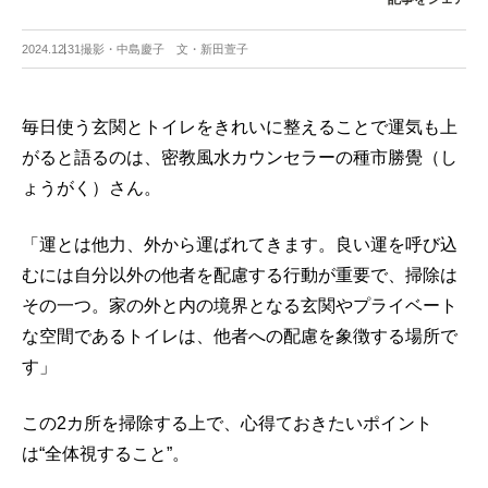
2024.12.31
撮影・中島慶子 文・新田萱子
毎日使う玄関とトイレをきれいに整えることで運気も上
がると語るのは、密教風水カウンセラーの種市勝覺（し
ょうがく）さん。
「運とは他力、外から運ばれてきます。良い運を呼び込
むには自分以外の他者を配慮する行動が重要で、掃除は
その一つ。家の外と内の境界となる玄関やプライベート
な空間であるトイレは、他者への配慮を象徴する場所で
す」
この2カ所を掃除する上で、心得ておきたいポイント
は“全体視すること”。