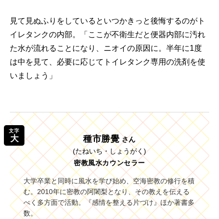
見て見ぬふりをしているといつかきっと後悔するのがト
イレタンクの内部。「ここが不衛生だと便器内部に汚れ
た水が流れることになり、ニオイの原因に。半年に1度
は中を見て、必要に応じてトイレタンク専用の洗剤を使
いましょう」
文字
大
種市勝覺
さん
(たねいち・しょうがく)
密教風水カウンセラー
大学卒業と同時に風水を学び始め、空海密教の修行を積
む。2010年に密教の阿闍梨となり、その教えを伝える
べく多方面で活動。『感情を整える片づけ』ほか著書多
数。