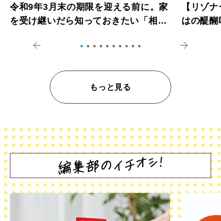
令和9年3月末の期限を迎える前に。家
【リゾナ
を受け継いだら知っておきたい「相続
はの醍醐
登記の義務化」
アペロ
もっと見る