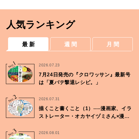
人気ランキング
最 新
週 間
月 間
1
No.
2026.07.23
7月24日発売の『クロワッサン』最新号
は「夏バテ撃退レシピ。」
2
No.
2026.07.31
描くこと書くこと（1）──漫画家、イラ
ストレーター・オカヤイヅミさん×漫画
家・鶴谷香央理さん
3
No.
2026.08.01