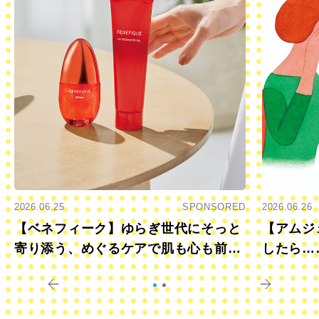
2026.06.25
SPONSORED
2026.06.26
【ベネフィーク】ゆらぎ世代にそっと
【アムジ
寄り添う、めぐるケアで肌も心も前向
したら…
きに
すか？