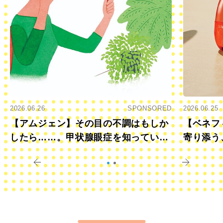
2026.06.26
SPONSORED
2026.06.25
【アムジェン】その目の不調はもしか
【ベネフ
したら……。甲状腺眼症を知っていま
寄り添う
すか？
きに