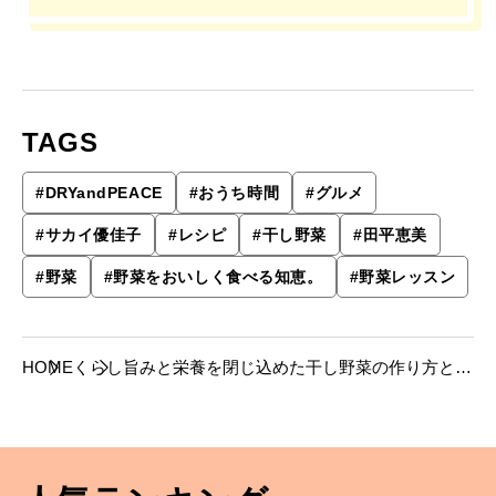
TAGS
#
DRYandPEACE
#
おうち時間
#
グルメ
#
サカイ優佳子
#
レシピ
#
干し野菜
#
田平恵美
#
野菜
#
野菜をおいしく食べる知恵。
#
野菜レッスン
HOME
くらし
旨みと栄養を閉じ込めた干し野菜の作り方と極
上レシピ。