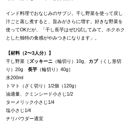
インド料理でおなじみのサブジ。干し野菜を使って戻し
汁ごと蒸し煮すると、旨みがさらに増す。好きな野菜を
使ってOKだが、「干し長芋はぜひ試してみて。ホクホク
とした独特の食感がやみつきになります」。
【材料（2〜3人分）】
干し野菜［
ズッキーニ
（輪切り）10g、
カブ
（くし形切
り）20g
長芋
（輪切り）40g］
水200ml
トマト（ざく切り）1/2個（120g）
油適量、クミンシード小さじ1/2
ターメリック小さじ1/4
塩小さじ1/4
チリパウダー適宜