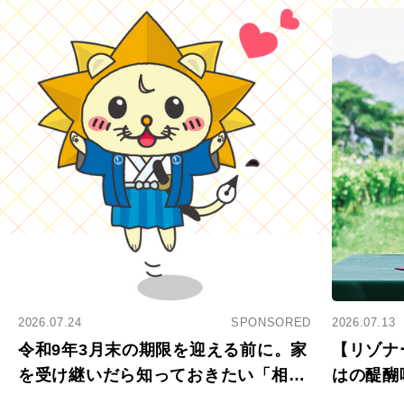
2026.07.24
SPONSORED
2026.07.13
令和9年3月末の期限を迎える前に。家
【リゾナ
を受け継いだら知っておきたい「相続
はの醍醐
登記の義務化」
アペロ