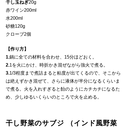
干し玉ねぎ
20g
赤ワイン200ml
水200ml
砂糖120g
クローブ2個
【作り方】
1.
鍋に全ての材料を合わせ、15分ほどおく。
2.
1を火にかけ、時折かき混ぜながら強火で煮る。
3.
1/3程度まで煮詰まると粘度が出てくるので、そこから
は絶えずかき混ぜて、さらに液体が半分になるくらいま
で煮る。火を入れすぎると飴のようにカチカチになるた
め、少しゆるいくらいのところで火を止める。
干し野菜のサブジ （インド風野菜