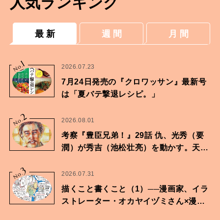
人気ランキング
最 新
週 間
月 間
1
No.
2026.07.23
7月24日発売の『クロワッサン』最新号
は「夏バテ撃退レシピ。」
2
No.
2026.08.01
考察『豊臣兄弟！』29話 仇、光秀（要
潤）が秀吉（池松壮亮）を動かす。天下
に向けた兄弟の分岐点。
3
No.
2026.07.31
描くこと書くこと（1）──漫画家、イラ
ストレーター・オカヤイヅミさん×漫画
家・鶴谷香央理さん