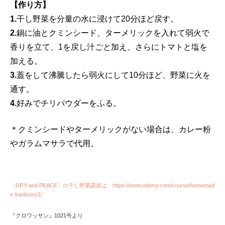
【作り方】
1.
干し野菜を分量の水に浸けて20分ほど戻す。
2.
鍋に油とクミンシード、ターメリックを入れて弱火で
香りを立て、1を戻し汁ごと加え、さらにトマトと塩を
加える。
3.
蓋をして沸騰したら弱火にして10分ほど、野菜に火を
通す。
4.
好みでチリパウダーをふる。
＊クミンシードやターメリックがない場合は、カレー粉
やガラムマサラで代用。
〈DRY and PEACE〉の干し野菜講座は https://www.udemy.com/course/homemad
e-kanbutsu1/
『クロワッサン』1021号より