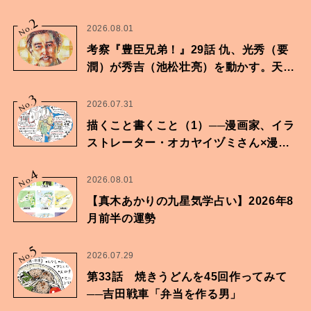
2
No.
2026.08.01
考察『豊臣兄弟！』29話 仇、光秀（要
潤）が秀吉（池松壮亮）を動かす。天下
に向けた兄弟の分岐点。
3
No.
2026.07.31
描くこと書くこと（1）──漫画家、イラ
ストレーター・オカヤイヅミさん×漫画
家・鶴谷香央理さん
4
No.
2026.08.01
【真木あかりの九星気学占い】2026年8
月前半の運勢
5
No.
2026.07.29
第33話 焼きうどんを45回作ってみて
──吉田戦車「弁当を作る男」