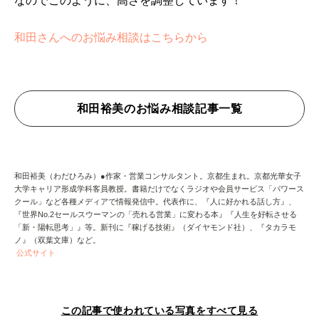
なのでこのように、高さを調整しています！
和田さんへのお悩み相談はこちらから
和田裕美のお悩み相談記事一覧
和田裕美（わだひろみ）●作家・営業コンサルタント。京都生まれ。京都光華女子
大学キャリア形成学科客員教授。書籍だけでなくラジオや会員サービス「パワース
クール」など各種メディアで情報発信中。代表作に、『人に好かれる話し方』、
『世界No.2セールスウーマンの「売れる営業」に変わる本』『人生を好転させる
「新・陽転思考」』等。新刊に『稼げる技術』（ダイヤモンド社）、『タカラモ
ノ』（双葉文庫）など。
公式サイト
この記事で使われている写真をすべて見る