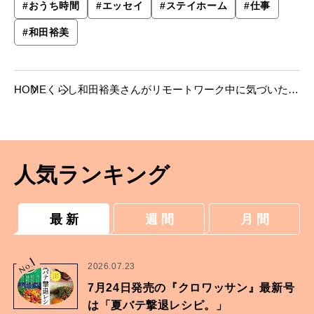
#
おうち時間
#
エッセイ
#
ステイホーム
#
仕事
#
和田裕美
HOME
くらし
和田裕美さんがリモートワーク中に気づいた、
これからも考えていきたいこと。
人気ランキング
最 新
週 間
月 間
1
No.
2026.07.23
7月24日発売の『クロワッサン』最新号
は「夏バテ撃退レシピ。」