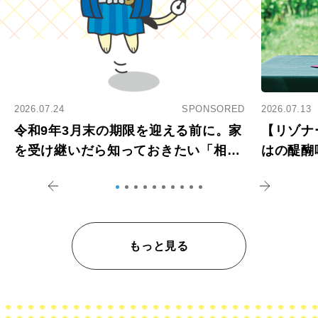
2026.07.24
SPONSORED
2026.07.13
令和9年3月末の期限を迎える前に。家
【リゾナ
を受け継いだら知っておきたい「相続
はの醍醐
登記の義務化」
アペロ
もっと見る