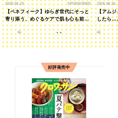
2026.06.25
SPONSORED
2026.06.26
【ベネフィーク】ゆらぎ世代にそっと
【アムジ
寄り添う、めぐるケアで肌も心も前向
したら…
きに
すか？
好評発売中