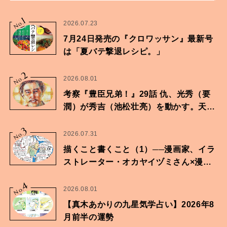
1
No.
2026.07.23
7月24日発売の『クロワッサン』最新号
は「夏バテ撃退レシピ。」
2
No.
2026.08.01
考察『豊臣兄弟！』29話 仇、光秀（要
潤）が秀吉（池松壮亮）を動かす。天下
に向けた兄弟の分岐点。
3
No.
2026.07.31
描くこと書くこと（1）──漫画家、イラ
ストレーター・オカヤイヅミさん×漫画
家・鶴谷香央理さん
4
No.
2026.08.01
【真木あかりの九星気学占い】2026年8
月前半の運勢