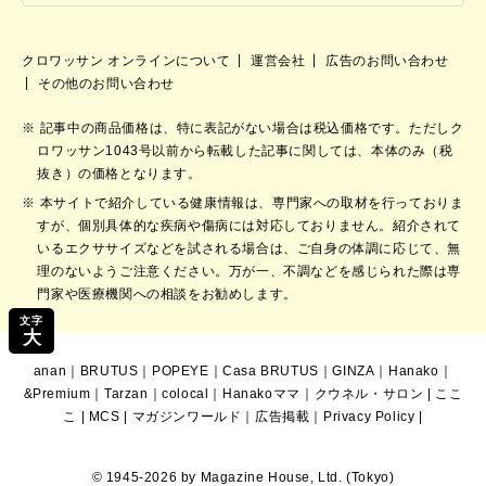
クロワッサン オンラインについて
運営会社
広告のお問い合わせ
その他のお問い合わせ
記事中の商品価格は、特に表記がない場合は税込価格です。ただしク
ロワッサン1043号以前から転載した記事に関しては、本体のみ（税
抜き）の価格となります。
本サイトで紹介している健康情報は、専門家への取材を行っておりま
すが、個別具体的な疾病や傷病には対応しておりません。紹介されて
いるエクササイズなどを試される場合は、ご自身の体調に応じて、無
理のないようご注意ください。万が一、不調などを感じられた際は専
門家や医療機関への相談をお勧めします。
文字
大
anan
｜
BRUTUS
｜
POPEYE
｜
Casa BRUTUS
｜
GINZA
｜
Hanako
｜
&Premium
｜
Tarzan
｜
colocal
｜
Hanakoママ
｜
クウネル・サロン
|
ここ
こ
|
MCS
|
マガジンワールド
｜
広告掲載
｜
Privacy Policy
|
© 1945-2026 by Magazine House, Ltd. (Tokyo)