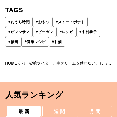
TAGS
#
おうち時間
#
おやつ
#
スイートポテト
#
ビジンサマ
#
ビーガン
#
レシピ
#
中村恭子
#
信州
#
健康レシピ
#
甘酒
HOME
くらし
砂糖やバター、生クリームを使わない、しっと
りふんわりスイートポテト【ビジンサマレシ
ピ】
人気ランキング
最 新
週 間
月 間