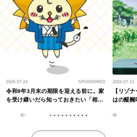
2026.07.24
SPONSORED
2026.07.13
令和9年3月末の期限を迎える前に。家
【リゾナ
を受け継いだら知っておきたい「相続
はの醍醐
登記の義務化」
アペロ