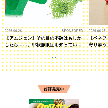
2026.06.26
SPONSORED
2026.06.25
【アムジェン】その目の不調はもしか
【ベネフ
したら……。甲状腺眼症を知っていま
寄り添う
すか？
きに
好評発売中