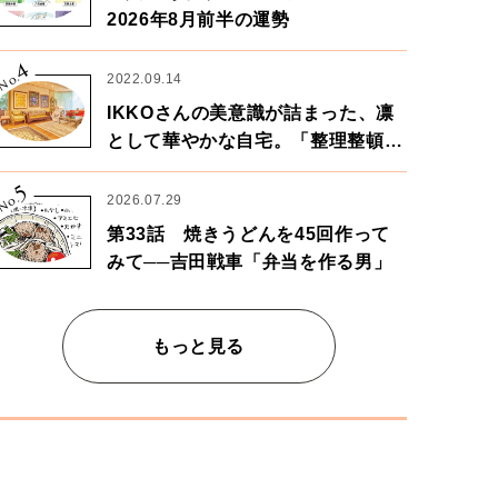
2026年8月前半の運勢
4
No.
2022.09.14
IKKOさんの美意識が詰まった、凛
として華やかな自宅。「整理整頓は
心のリズムが乱されないための作
5
業」。
No.
2026.07.29
第33話 焼きうどんを45回作って
みて──吉田戦車「弁当を作る男」
もっと見る