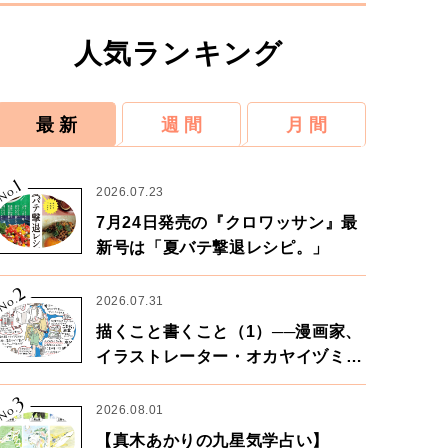
人気ランキング
最 新
週 間
月 間
1
No.
2026.07.23
7月24日発売の『クロワッサン』最
新号は「夏バテ撃退レシピ。」
2
No.
2026.07.31
描くこと書くこと（1）──漫画家、
イラストレーター・オカヤイヅミさ
ん×漫画家・鶴谷香央理さん
3
No.
2026.08.01
【真木あかりの九星気学占い】