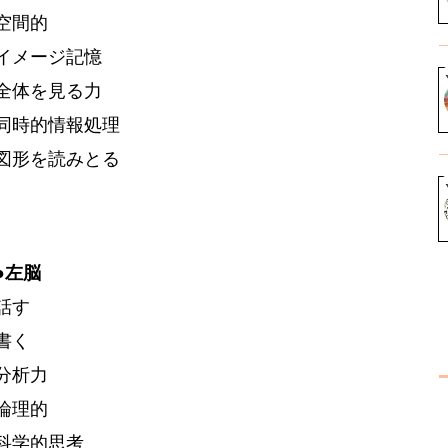
空間的
イメージ記憶
全体を見る力
同時的情報処理
図形を読みとる
●左脳
話す
書く
分析力
論理的
科学的思考