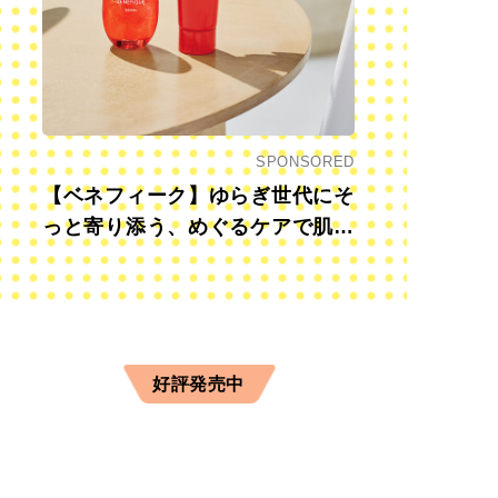
SPONSORED
【ベネフィーク】ゆらぎ世代にそ
っと寄り添う、めぐるケアで肌も
心も前向きに
好評発売中