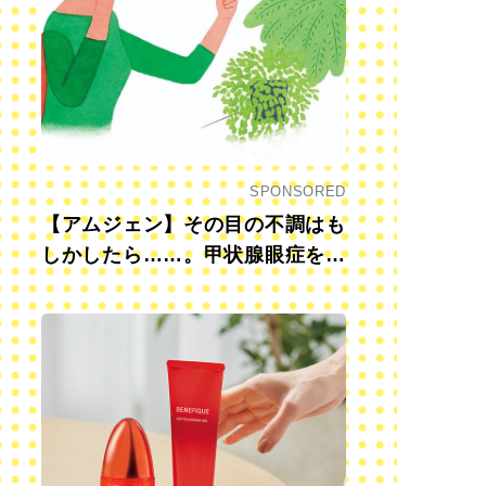
SPONSORED
【アムジェン】その目の不調はも
しかしたら……。甲状腺眼症を知
っていますか？