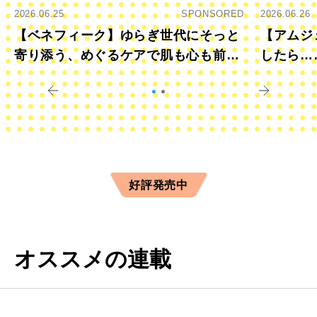
2026.06.25
SPONSORED
2026.06.26
【ベネフィーク】ゆらぎ世代にそっと
【アムジ
寄り添う、めぐるケアで肌も心も前向
したら…
きに
すか？
好評発売中
オススメの連載