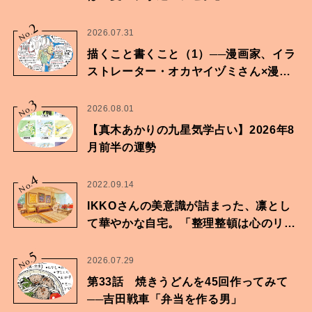
2
No.
2026.07.31
描くこと書くこと（1）──漫画家、イラ
ストレーター・オカヤイヅミさん×漫画
家・鶴谷香央理さん
3
No.
2026.08.01
【真木あかりの九星気学占い】2026年8
月前半の運勢
4
No.
2022.09.14
IKKOさんの美意識が詰まった、凛とし
て華やかな自宅。「整理整頓は心のリズ
ムが乱されないための作業」。
5
No.
2026.07.29
第33話 焼きうどんを45回作ってみて
──吉田戦車「弁当を作る男」