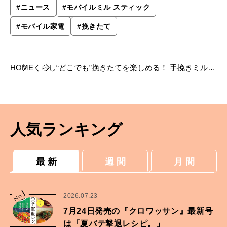
#
ニュース
#
モバイルミル スティック
#
モバイル家電
#
挽きたて
HOME
くらし
“どこでも”挽きたてを楽しめる！ 手挽きミル用
電動モーター「モバイルミル スティック」が
新発売。
人気ランキング
最 新
週 間
月 間
1
No.
2026.07.23
7月24日発売の『クロワッサン』最新号
は「夏バテ撃退レシピ。」