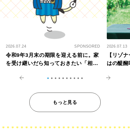
2026.07.24
SPONSORED
2026.07.13
令和9年3月末の期限を迎える前に。家
【リゾナ
を受け継いだら知っておきたい「相続
はの醍醐
登記の義務化」
アペロ
もっと見る