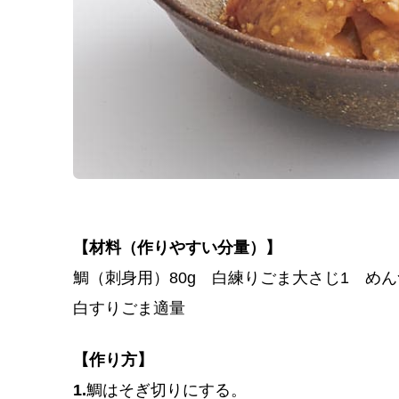
【材料（作りやすい分量）】
鯛（刺身用）80g 白練りごま大さじ1 め
白すりごま適量
【作り方】
1.
鯛はそぎ切りにする。