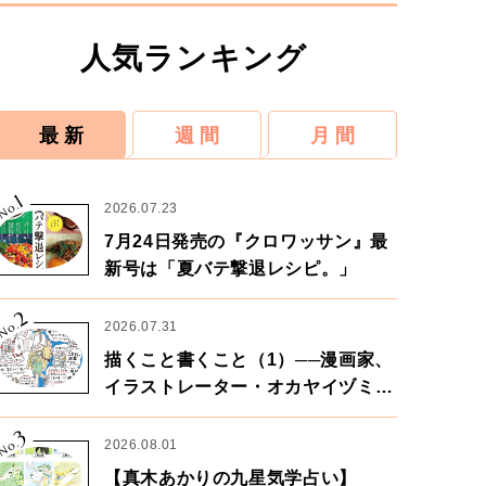
人気ランキング
最 新
週 間
月 間
1
No.
2026.07.23
7月24日発売の『クロワッサン』最
新号は「夏バテ撃退レシピ。」
2
No.
2026.07.31
描くこと書くこと（1）──漫画家、
イラストレーター・オカヤイヅミさ
ん×漫画家・鶴谷香央理さん
3
No.
2026.08.01
【真木あかりの九星気学占い】