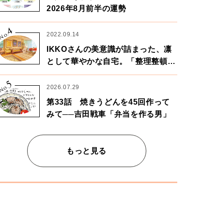
2026年8月前半の運勢
4
No.
2022.09.14
IKKOさんの美意識が詰まった、凛
として華やかな自宅。「整理整頓は
心のリズムが乱されないための作
5
業」。
No.
2026.07.29
第33話 焼きうどんを45回作って
みて──吉田戦車「弁当を作る男」
もっと見る