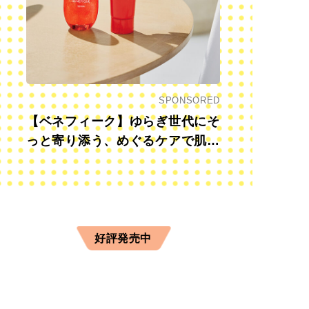
SPONSORED
【ベネフィーク】ゆらぎ世代にそ
っと寄り添う、めぐるケアで肌も
心も前向きに
好評発売中