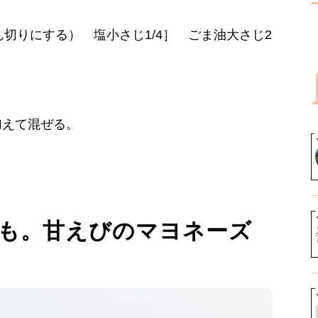
じん切りにする） 塩小さじ1/4］ ごま油大さじ2
加えて混ぜる。
も。甘えびのマヨネーズ