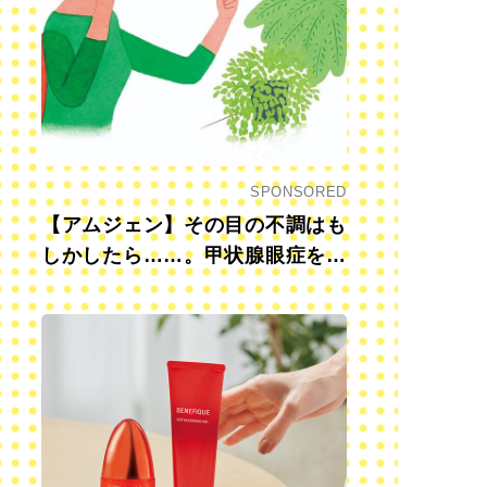
SPONSORED
【アムジェン】その目の不調はも
しかしたら……。甲状腺眼症を知
っていますか？