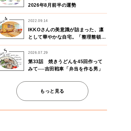
2026年8月前半の運勢
4
No.
2022.09.14
IKKOさんの美意識が詰まった、凛
として華やかな自宅。「整理整頓は
心のリズムが乱されないための作
5
業」。
No.
2026.07.29
第33話 焼きうどんを45回作って
みて──吉田戦車「弁当を作る男」
もっと見る