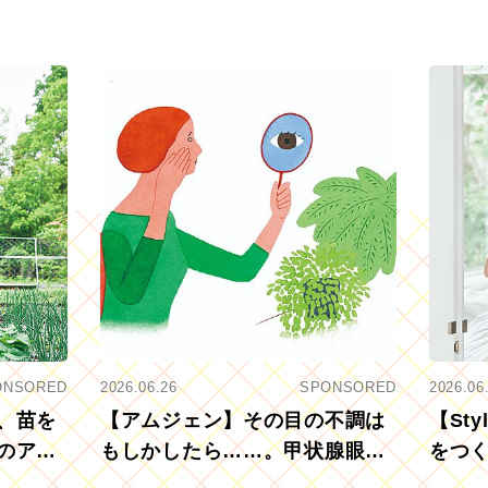
ONSORED
2026.06.26
SPONSORED
2026.06
、苗を
【アムジェン】その目の不調は
【St
のアグ
もしかしたら……。甲状腺眼症
をつ
を知っていますか？