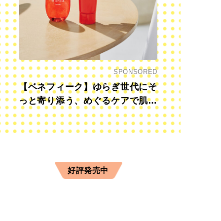
SPONSORED
【ベネフィーク】ゆらぎ世代にそ
っと寄り添う、めぐるケアで肌も
心も前向きに
好評発売中