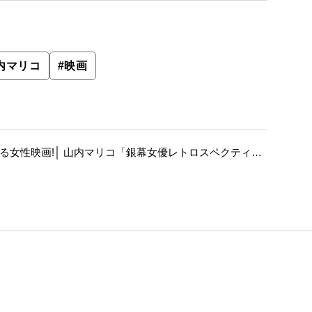
内マリコ
#
映画
する女性映画!│ 山内マリコ「銀幕女優レトロスペクティ