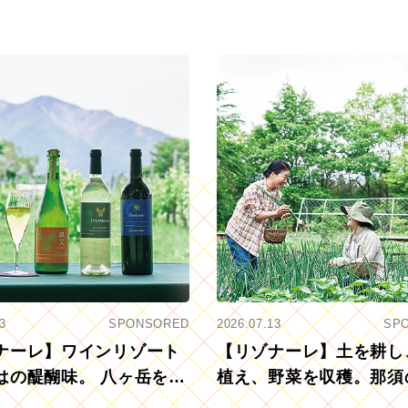
3
SPONSORED
2026.07.13
SP
ナーレ】ワインリゾート
【リゾナーレ】土を耕し
はの醍醐味。 八ヶ岳を望
植え、野菜を収穫。那須
ウ畑でアペロ
リツーリズモを体験