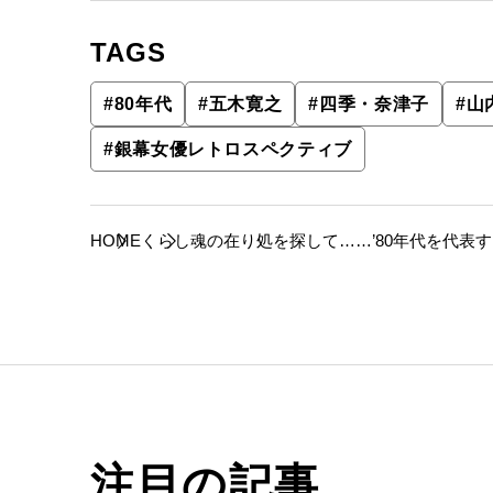
TAGS
#
80年代
#
五木寛之
#
四季・奈津子
#
山
#
銀幕女優レトロスペクティブ
HOME
くらし
魂の在り処を探して……’80年代を代表
ブ」
注目の記事