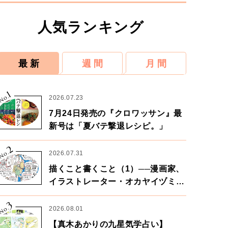
人気ランキング
最 新
週 間
月 間
1
No.
2026.07.23
7月24日発売の『クロワッサン』最
新号は「夏バテ撃退レシピ。」
2
No.
2026.07.31
描くこと書くこと（1）──漫画家、
イラストレーター・オカヤイヅミさ
ん×漫画家・鶴谷香央理さん
3
No.
2026.08.01
【真木あかりの九星気学占い】