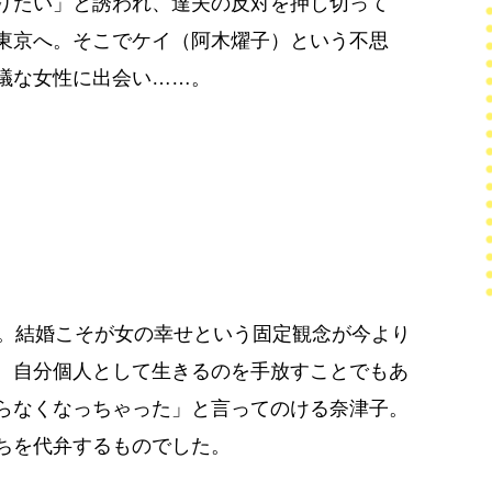
りたい」と誘われ、達夫の反対を押し切って
東京へ。そこでケイ（阿木燿子）という不思
議な女性に出会い……。
代。結婚こそが女の幸せという固定観念が今より
、自分個人として生きるのを手放すことでもあ
らなくなっちゃった」と言ってのける奈津子。
ちを代弁するものでした。