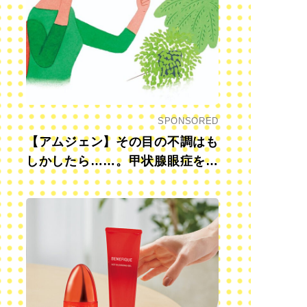
SPONSORED
【アムジェン】その目の不調はも
しかしたら……。甲状腺眼症を知
っていますか？