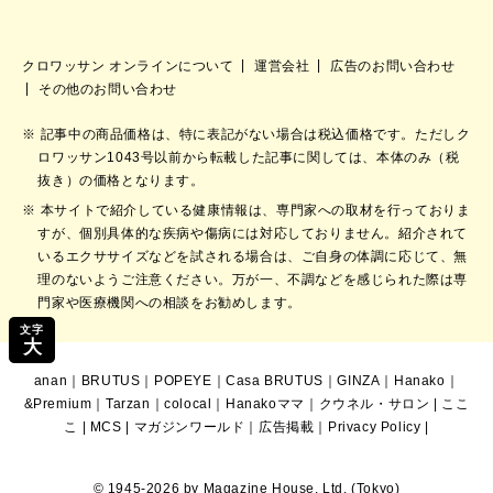
クロワッサン オンラインについて
運営会社
広告のお問い合わせ
その他のお問い合わせ
記事中の商品価格は、特に表記がない場合は税込価格です。ただしク
ロワッサン1043号以前から転載した記事に関しては、本体のみ（税
抜き）の価格となります。
本サイトで紹介している健康情報は、専門家への取材を行っておりま
すが、個別具体的な疾病や傷病には対応しておりません。紹介されて
いるエクササイズなどを試される場合は、ご自身の体調に応じて、無
理のないようご注意ください。万が一、不調などを感じられた際は専
門家や医療機関への相談をお勧めします。
文字
大
anan
｜
BRUTUS
｜
POPEYE
｜
Casa BRUTUS
｜
GINZA
｜
Hanako
｜
&Premium
｜
Tarzan
｜
colocal
｜
Hanakoママ
｜
クウネル・サロン
|
ここ
こ
|
MCS
|
マガジンワールド
｜
広告掲載
｜
Privacy Policy
|
© 1945-2026 by Magazine House, Ltd. (Tokyo)