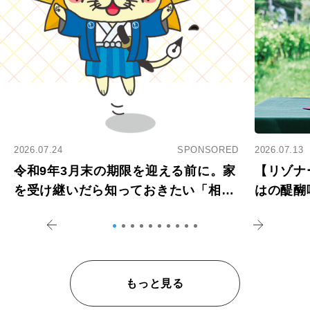
2026.07.24
SPONSORED
2026.07.13
令和9年3月末の期限を迎える前に。家
【リゾナ
を受け継いだら知っておきたい「相続
はの醍醐
登記の義務化」
アペロ
もっと見る