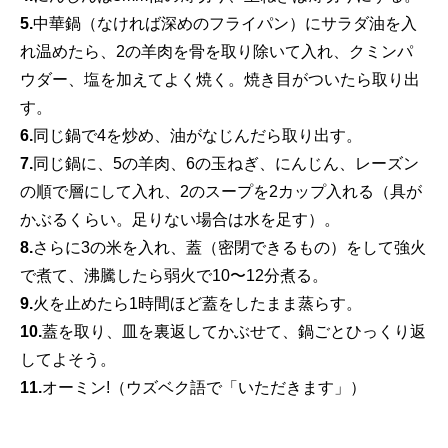
5.
中華鍋（なければ深めのフライパン）にサラダ油を入
れ温めたら、2の羊肉を骨を取り除いて入れ、クミンパ
ウダー、塩を加えてよく焼く。焼き目がついたら取り出
す。
6.
同じ鍋で4を炒め、油がなじんだら取り出す。
7.
同じ鍋に、5の羊肉、6の玉ねぎ、にんじん、レーズン
の順で層にして入れ、2のスープを2カップ入れる（具が
かぶるくらい。足りない場合は水を足す）。
8.
さらに3の米を入れ、蓋（密閉できるもの）をして強火
で煮て、沸騰したら弱火で10〜12分煮る。
9.
火を止めたら1時間ほど蓋をしたまま蒸らす。
10.
蓋を取り、皿を裏返してかぶせて、鍋ごとひっくり返
してよそう。
11.
オーミン!（ウズベク語で「いただきます」）