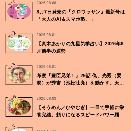
1
No.
2026.08.06
8月7日発売の『クロワッサン』最新号は
「大人のAI＆スマホ塾。」
2
No.
2026.08.01
【真木あかりの九星気学占い】2026年8
月前半の運勢
3
No.
2026.08.01
考察『豊臣兄弟！』29話 仇、光秀（要
潤）が秀吉（池松壮亮）を動かす。天下
に向けた兄弟の分岐点。
4
No.
2026.08.03
【そうめん／ひやむぎ】一皿で手軽に栄
養完結。頼りになるスピードパワー麺
5
No.