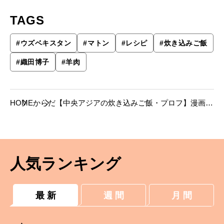
TAGS
#
ウズベキスタン
#
マトン
#
レシピ
#
炊き込みご飯
#
織田博子
#
羊肉
HOME
からだ
【中央アジアの炊き込みご飯・プロフ】漫画
家・織田博子さんのとっておき赤身肉レシピ。
人気ランキング
最 新
週 間
月 間