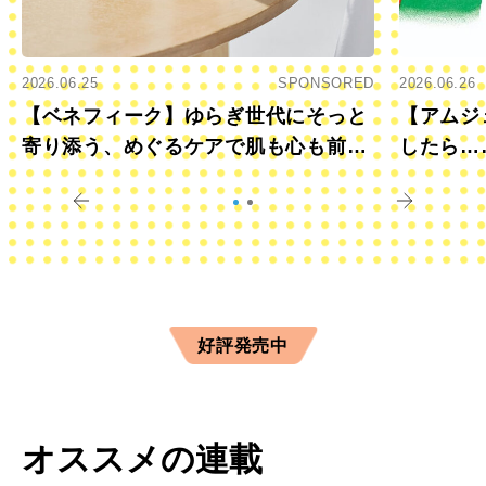
2026.06.25
SPONSORED
2026.06.26
【ベネフィーク】ゆらぎ世代にそっと
【アムジ
寄り添う、めぐるケアで肌も心も前向
したら…
きに
すか？
好評発売中
オススメの連載