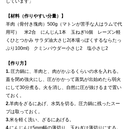
しています」
【材料（作りやすい分量）】
羊肉（骨付き塊肉）500g（マトンが苦手な人はラムで代
用可） 米2合 にんじん1本 玉ねぎ½個 レーズン軽
くひとつかみ サラダ油大さじ2(本場っぽくするならたっ
ぷり100ml) クミンパウダー小さじ2 塩小さじ2
【作り方】
1.
圧力鍋に、羊肉と、肉がかぶるくらいの水を入れる。
蓋を閉め強火にし、圧がかかって蒸気が出始めたら弱火
にして30分煮る。火を消し、自然に圧が抜けるまで置い
ておく。
2.
羊肉をざるにあげ、水気を切る。圧力鍋に残ったスー
プは取っておく。
3.
米を軽く洗い、ざるにあげる。
4.
にんじんは5mm幅の薄切り、玉ねぎは薄切りにする。