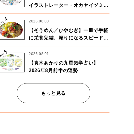
イラストレーター・オカヤイヅミさ
ん×漫画家・鶴谷香央理さん
4
No.
2026.08.03
【そうめん／ひやむぎ】一皿で手軽
に栄養完結。頼りになるスピードパ
ワー麺
5
No.
2026.08.01
【真木あかりの九星気学占い】
2026年8月前半の運勢
もっと見る