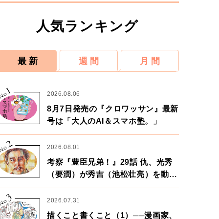
人気ランキング
最 新
週 間
月 間
1
No.
2026.08.06
8月7日発売の『クロワッサン』最新
号は「大人のAI＆スマホ塾。」
2
No.
2026.08.01
考察『豊臣兄弟！』29話 仇、光秀
（要潤）が秀吉（池松壮亮）を動か
す。天下に向けた兄弟の分岐点。
3
No.
2026.07.31
描くこと書くこと（1）──漫画家、