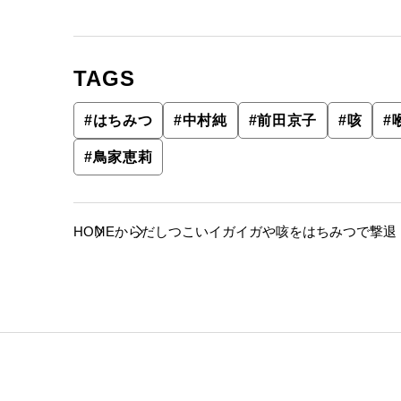
TAGS
#
はちみつ
#
中村純
#
前田京子
#
咳
#
#
鳥家恵莉
HOME
からだ
しつこいイガイガや咳をはちみつで撃退