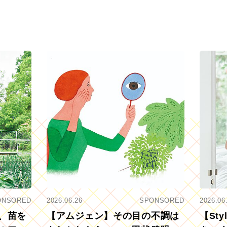
ONSORED
2026.06.26
SPONSORED
2026.06
、苗を
【アムジェン】その目の不調は
【St