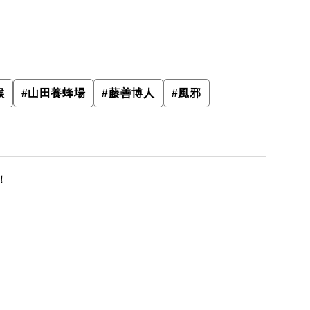
喉
#
山田養蜂場
#
藤善博人
#
風邪
！