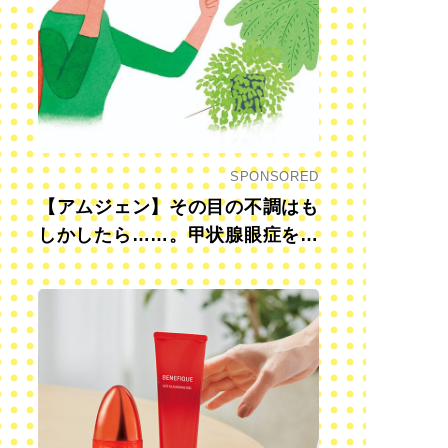
SPONSORED
【アムジェン】その目の不調はも
しかしたら……。甲状腺眼症を知
っていますか？