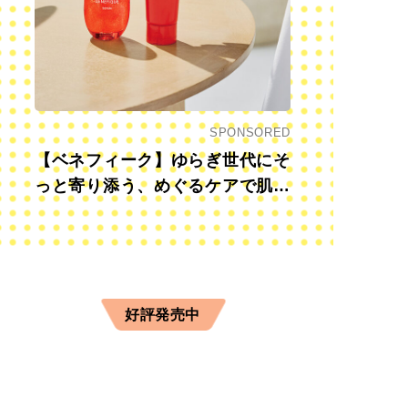
SPONSORED
【ベネフィーク】ゆらぎ世代にそ
っと寄り添う、めぐるケアで肌も
心も前向きに
好評発売中