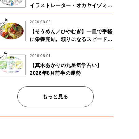
イラストレーター・オカヤイヅミさ
ん×漫画家・鶴谷香央理さん
4
No.
2026.08.03
【そうめん／ひやむぎ】一皿で手軽
に栄養完結。頼りになるスピードパ
ワー麺
5
No.
2026.08.01
【真木あかりの九星気学占い】
2026年8月前半の運勢
もっと見る