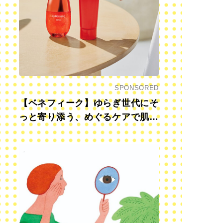
SPONSORED
【ベネフィーク】ゆらぎ世代にそ
っと寄り添う、めぐるケアで肌も
心も前向きに