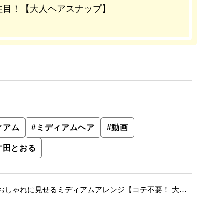
注目！【大人ヘアスナップ】
ィアム
#
ミディアムヘア
#
動画
才田とおる
おしゃれに見せるミディアムアレンジ【コテ不要！ 大人