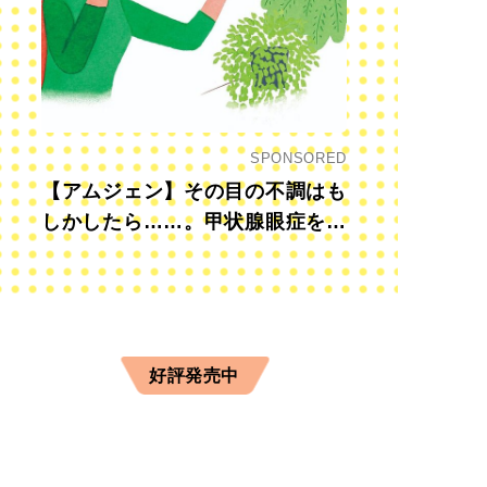
SPONSORED
【アムジェン】その目の不調はも
しかしたら……。甲状腺眼症を知
っていますか？
好評発売中