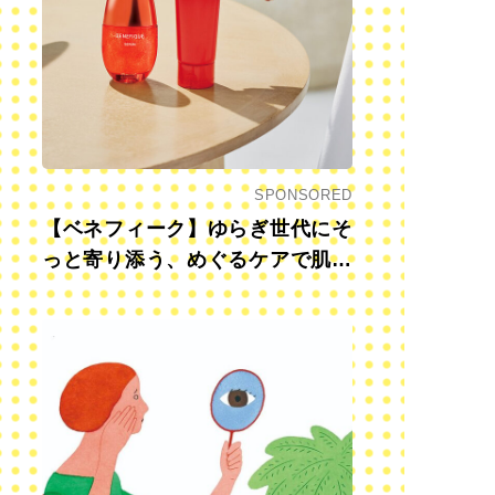
SPONSORED
【ベネフィーク】ゆらぎ世代にそ
っと寄り添う、めぐるケアで肌も
心も前向きに