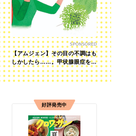
SPONSORED
【アムジェン】その目の不調はも
しかしたら……。甲状腺眼症を知
っていますか？
好評発売中