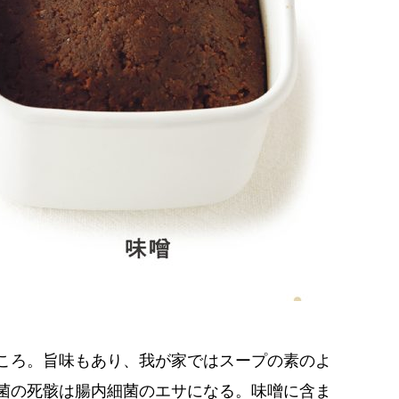
ころ。旨味もあり、我が家ではスープの素のよ
菌の死骸は腸内細菌のエサになる。味噌に含ま