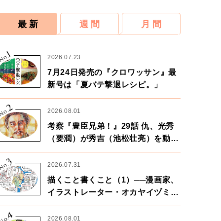
最 新
週 間
月 間
1
No.
2026.07.23
7月24日発売の『クロワッサン』最
新号は「夏バテ撃退レシピ。」
2
No.
2026.08.01
考察『豊臣兄弟！』29話 仇、光秀
（要潤）が秀吉（池松壮亮）を動か
す。天下に向けた兄弟の分岐点。
3
No.
2026.07.31
描くこと書くこと（1）──漫画家、
イラストレーター・オカヤイヅミさ
ん×漫画家・鶴谷香央理さん
4
No.
2026.08.01