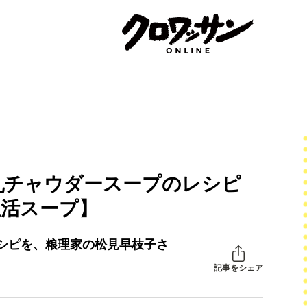
乳チャウダースープのレシピ
温活スープ】
シピを、粮理家の松見早枝子さ
記事をシェア