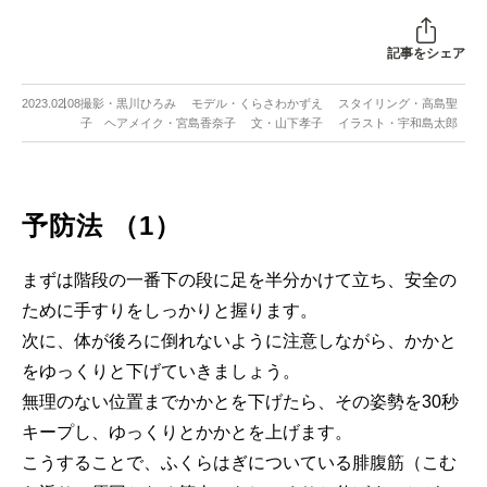
記事をシェア
2023.02.08
撮影・黒川ひろみ モデル・くらさわかずえ スタイリング・高島聖
子 ヘアメイク・宮島香奈子 文・山下孝子 イラスト・宇和島太郎
予防法 （1）
まずは階段の一番下の段に足を半分かけて立ち、安全の
ために手すりをしっかりと握ります。
次に、体が後ろに倒れないように注意しながら、かかと
をゆっくりと下げていきましょう。
無理のない位置までかかとを下げたら、その姿勢を30秒
キープし、ゆっくりとかかとを上げます。
こうすることで、ふくらはぎについている腓腹筋（こむ