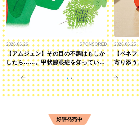
2026.06.26
SPONSORED
2026.06.25
【アムジェン】その目の不調はもしか
【ベネフ
したら……。甲状腺眼症を知っていま
寄り添う
すか？
きに
好評発売中