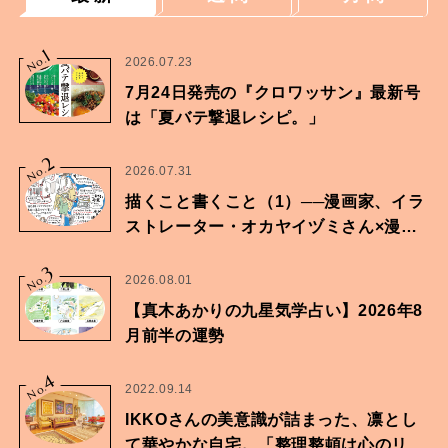
1
No.
2026.07.23
7月24日発売の『クロワッサン』最新号
は「夏バテ撃退レシピ。」
2
No.
2026.07.31
描くこと書くこと（1）──漫画家、イラ
ストレーター・オカヤイヅミさん×漫画
家・鶴谷香央理さん
3
No.
2026.08.01
【真木あかりの九星気学占い】2026年8
月前半の運勢
4
No.
2022.09.14
IKKOさんの美意識が詰まった、凛とし
て華やかな自宅。「整理整頓は心のリズ