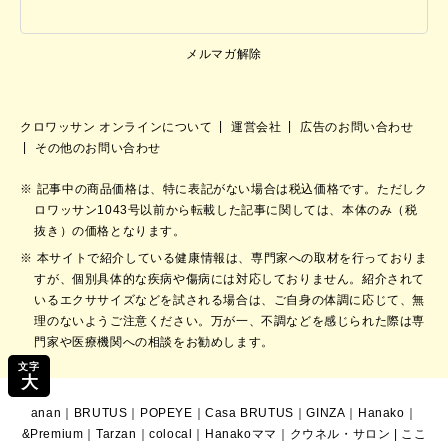
メルマガ解除
クロワッサン オンラインについて
運営会社
広告のお問い合わせ
その他のお問い合わせ
記事中の商品価格は、特に表記がない場合は税込価格です。ただしク
ロワッサン1043号以前から転載した記事に関しては、本体のみ（税
抜き）の価格となります。
本サイトで紹介している健康情報は、専門家への取材を行っておりま
すが、個別具体的な疾病や傷病には対応しておりません。紹介されて
いるエクササイズなどを試される場合は、ご自身の体調に応じて、無
理のないようご注意ください。万が一、不調などを感じられた際は専
門家や医療機関への相談をお勧めします。
文字
大
anan
｜
BRUTUS
｜
POPEYE
｜
Casa BRUTUS
｜
GINZA
｜
Hanako
｜
&Premium
｜
Tarzan
｜
colocal
｜
Hanakoママ
｜
クウネル・サロン
|
ここ