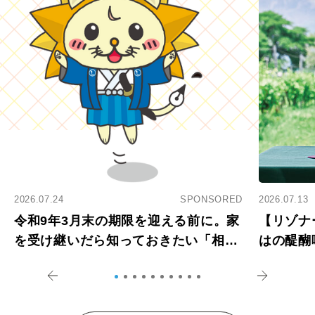
2026.07.24
SPONSORED
2026.07.13
令和9年3月末の期限を迎える前に。家
【リゾナ
を受け継いだら知っておきたい「相続
はの醍醐
登記の義務化」
アペロ