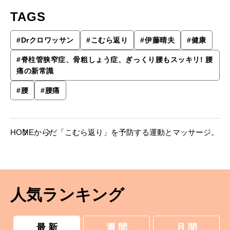
TAGS
#
Drクロワッサン
#
こむら返り
#
伊藤晴夫
#
健康
#
脊柱管狭窄症、骨粗しょう症、ぎっくり腰もスッキリ! 腰
痛の新常識
#
腰
#
腰痛
HOME
からだ
「こむら返り」を予防する運動とマッサージ。
人気ランキング
最 新
週 間
月 間