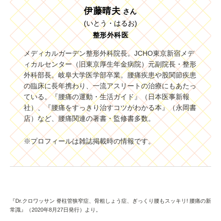
伊藤晴夫
さん
(いとう・はるお)
整形外科医
メディカルガーデン整形外科院長。JCHO東京新宿メデ
ィカルセンター（旧東京厚生年金病院）元副院長・整形
外科部長。岐阜大学医学部卒業。腰痛疾患や股関節疾患
の臨床に長年携わり、一流アスリートの治療にもあたっ
ている。『腰痛の運動・生活ガイド』（日本医事新報
社）、『腰痛をすっきり治すコツがわかる本』（永岡書
店）など、腰痛関連の著書・監修書多数。
※プロフィールは雑誌掲載時の情報です。
『Dr.クロワッサン 脊柱管狭窄症、骨粗しょう症、ぎっくり腰もスッキリ! 腰痛の新
常識』（2020年8月27日発行）より。