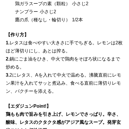
鶏ガラスープの素（顆粒） 小さじ2
ナンプラー 小さじ2
鷹の爪（種なし・輪切り） 1/2本
【作り方】
1.
レタスは食べやすい大きさに手でちぎる。レモンは2枚
ほど薄切りにし、あとは搾る。
2.
鍋にごま油をひき、中火で鶏肉をそぼろ状になるまで
炒める。
3.
2にレタス、Aを入れて中火で温める。沸騰直前にレモ
ン果汁を入れてサッと煮込み、食べる直前に薄切りレモ
ン、パクチーを添える。
【エダジュンPoint!】
鶏もも肉で旨みを引き上げ、レモンでさっぱり。辛さ、
酸味、レタスのクタクタ感がアジア風なスープ。発芽玄