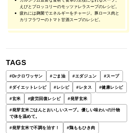
えびとブロッコリーのモッツァレラスープのレシピ。
疲れには麹菌でエネルギーをチャージ。豚ロース肉と
カリフラワーのトマト甘酒スープのレシピ。
TAGS
#
Drクロワッサン
#
ごま油
#
エダジュン
#
スープ
#
ダイエットレシピ
#
レシピ
#
レタス
#
健康レシピ
#
玄米
#
疲労回復レシピ
#
発芽玄米
#
発芽玄米ごはんとおいしいスープ。優しい味わいの汁物
で体を温めて。
#
発芽玄米で不調を治す！
#
鶏ももひき肉