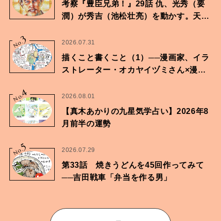
考察『豊臣兄弟！』29話 仇、光秀（要
潤）が秀吉（池松壮亮）を動かす。天下
に向けた兄弟の分岐点。
3
No.
2026.07.31
描くこと書くこと（1）──漫画家、イラ
ストレーター・オカヤイヅミさん×漫画
家・鶴谷香央理さん
4
No.
2026.08.01
【真木あかりの九星気学占い】2026年8
月前半の運勢
5
No.
2026.07.29
第33話 焼きうどんを45回作ってみて
──吉田戦車「弁当を作る男」