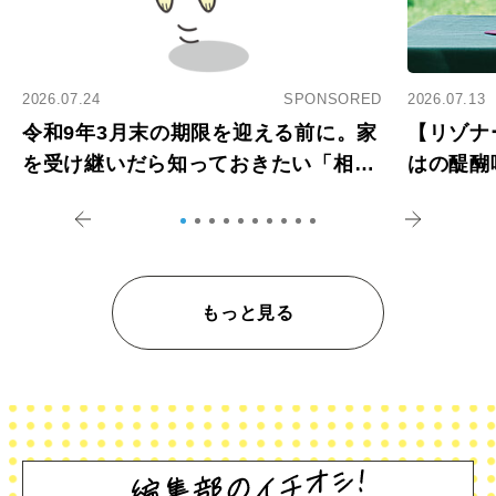
2026.07.24
SPONSORED
2026.07.13
令和9年3月末の期限を迎える前に。家
【リゾナ
を受け継いだら知っておきたい「相続
はの醍醐
登記の義務化」
アペロ
もっと見る