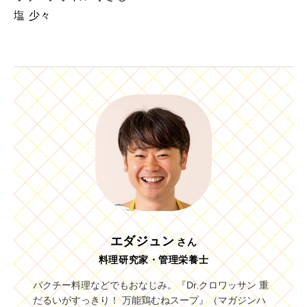
塩 少々
エダジュン
さん
料理研究家・管理栄養士
パクチー料理などでもおなじみ。『Dr.クロワッサン 重
だるいがすっきり！ 万能鶏むねスープ』（マガジンハ