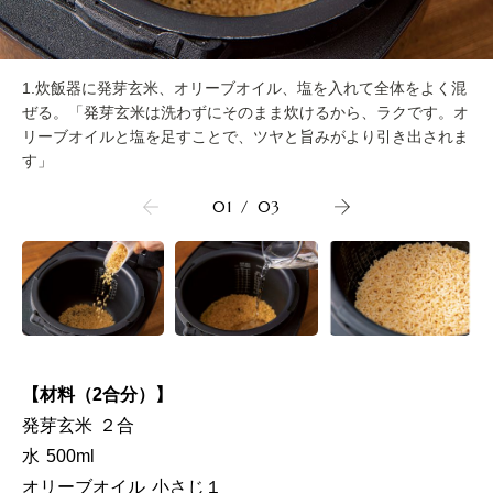
1.炊飯器に発芽玄米、オリーブオイル、塩を入れて全体をよく混
ぜる。「発芽玄米は洗わずにそのまま炊けるから、ラクです。オ
リーブオイルと塩を足すことで、ツヤと旨みがより引き出されま
す」
01
/
03
【材料（2合分）】
発芽玄米 ２合
水 500ml
オリーブオイル 小さじ１