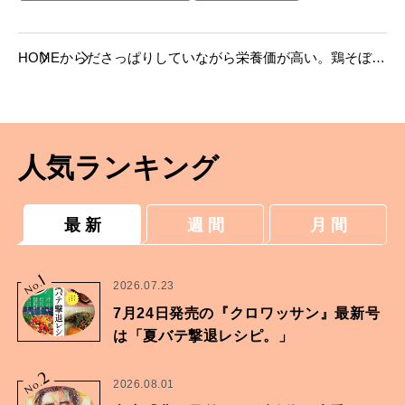
HOME
からだ
さっぱりしていながら栄養価が高い。鶏そぼろ
とレタスのナンプラースープのレシピ。
人気ランキング
最 新
週 間
月 間
1
No.
2026.07.23
7月24日発売の『クロワッサン』最新号
は「夏バテ撃退レシピ。」
2
No.
2026.08.01