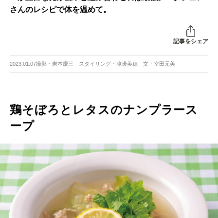
さんのレシピで体を温めて。
記事をシェア
2023.01.07
撮影・岩本慶三 スタイリング・渡邊美穂 文・室田元美
鶏そぼろとレタスのナンプラース
ープ