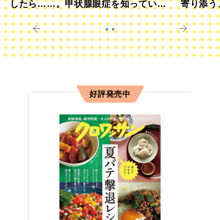
したら……。甲状腺眼症を知っていま
寄り添う
すか？
きに
好評発売中