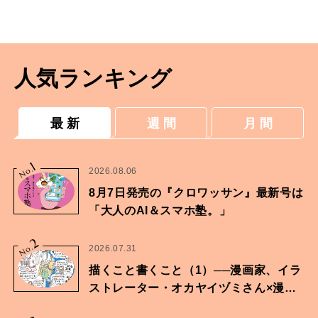
ろともやしのしょうが蒸しのレシピ。
人気ランキング
最 新
週 間
月 間
1
No.
2026.08.06
8月7日発売の『クロワッサン』最新号は
「大人のAI＆スマホ塾。」
2
No.
2026.07.31
描くこと書くこと（1）──漫画家、イラ
ストレーター・オカヤイヅミさん×漫画
家・鶴谷香央理さん