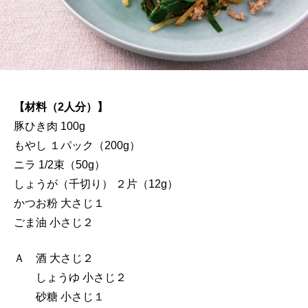
【材料（2人分）】
豚ひき肉 100g
もやし １パック（200g）
ニラ 1/2束（50g）
しょうが（千切り） ２片（12g）
かつお粉 大さじ１
ごま油 小さじ２
Ａ 酒 大さじ２
しょうゆ 小さじ２
砂糖 小さじ１