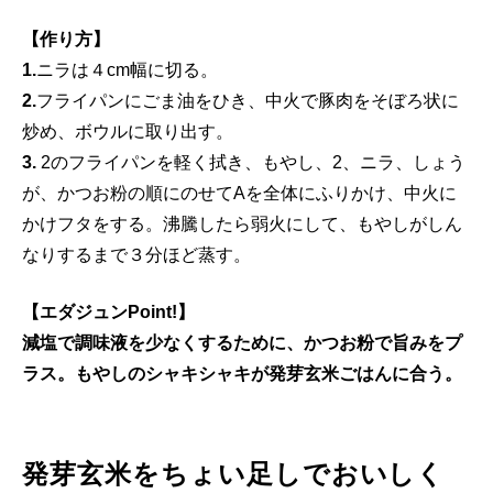
【作り方】
1.
ニラは４cm幅に切る。
2.
フライパンにごま油をひき、中火で豚肉をそぼろ状に
炒め、ボウルに取り出す。
3.
2のフライパンを軽く拭き、もやし、2、ニラ、しょう
が、かつお粉の順にのせてAを全体にふりかけ、中火に
かけフタをする。沸騰したら弱火にして、もやしがしん
なりするまで３分ほど蒸す。
【エダジュンPoint!】
減塩で調味液を少なくするために、かつお粉で旨みをプ
ラス。もやしのシャキシャキが発芽玄米ごはんに合う。
発芽玄米をちょい足しでおいしく