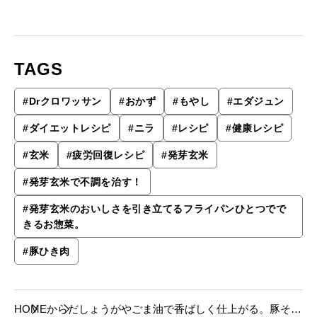
TAGS
#
Drクロワッサン
#
おかず
#
もやし
#
エダジュン
#
ダイエットレシピ
#
ニラ
#
レシピ
#
健康レシピ
#
玄米
#
疲労回復レシピ
#
発芽玄米
#
発芽玄米で不調を治す！
#
発芽玄米のおいしさを引き立てるフライパンひとつでで
きるお惣菜。
#
豚ひき肉
HOME
からだ
しょうがやごま油で香ばしく仕上がる。豚そぼ