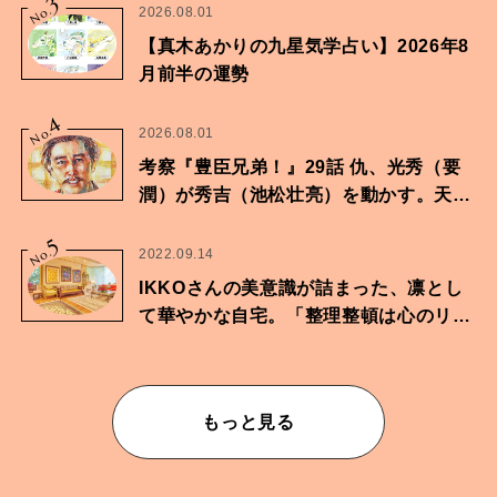
3
No.
2026.08.01
【真木あかりの九星気学占い】2026年8
月前半の運勢
4
No.
2026.08.01
考察『豊臣兄弟！』29話 仇、光秀（要
潤）が秀吉（池松壮亮）を動かす。天下
に向けた兄弟の分岐点。
5
No.
2022.09.14
IKKOさんの美意識が詰まった、凛とし
て華やかな自宅。「整理整頓は心のリズ
ムが乱されないための作業」。
もっと見る