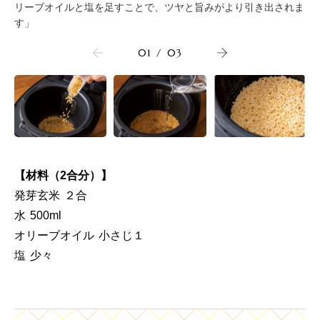
リーブオイルと塩を足すことで、ツヤと旨みがより引き出されま
す」
01
/
03
【材料（2合分）】
発芽玄米 ２合
水 500ml
オリーブオイル 小さじ１
塩 少々