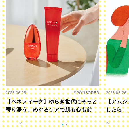
2026.06.25
SPONSORED
2026.06.26
【ベネフィーク】ゆらぎ世代にそっと
【アムジ
寄り添う、めぐるケアで肌も心も前向
したら…
きに
すか？