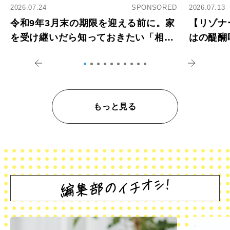
2026.07.24
SPONSORED
2026.07.13
令和9年3月末の期限を迎える前に。家
【リゾナ
を受け継いだら知っておきたい「相続
はの醍醐
登記の義務化」
アペロ
もっと見る