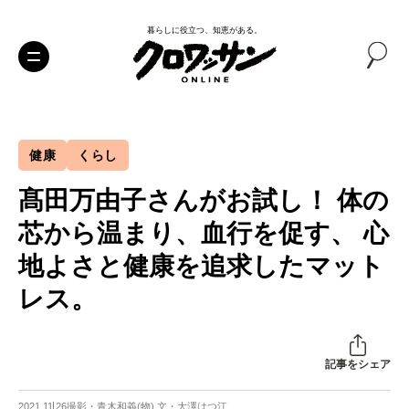
暮らしに役立つ、知恵がある。
健康
くらし
髙田万由子さんがお試し！ 体の
芯から温まり、血行を促す、 心
地よさと健康を追求したマット
レス。
記事をシェア
2021.11.26
撮影・青木和義(物) 文・大澤はつ江