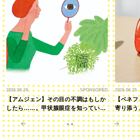
2026.06.26
SPONSORED
2026.06.25
【アムジェン】その目の不調はもしか
【ベネフ
したら……。甲状腺眼症を知っていま
寄り添う
すか？
きに