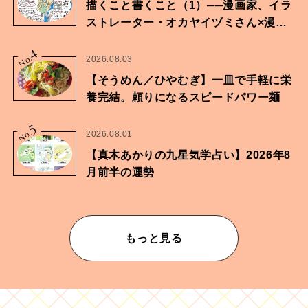
描くこと書くこと（1）──漫画家、イラ
ストレーター・オカヤイヅミさん×漫画
家・鶴谷香央理さん
4
No.
2026.08.03
【そうめん／ひやむぎ】一皿で手軽に栄
養完結。頼りになるスピードパワー麺
5
No.
2026.08.01
【真木あかりの九星気学占い】2026年8
月前半の運勢
もっと見る