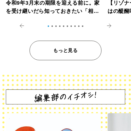
令和9年3月末の期限を迎える前に。家
【リゾナ
を受け継いだら知っておきたい「相続
はの醍醐
登記の義務化」
アペロ
もっと見る