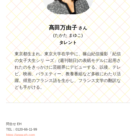
髙田万由子
さん
(たかた まゆこ)
タレント
東京都生まれ。東京大学在学中に、篠山紀信撮影「紀信
の女子大生シリ ーズ」(週刊朝日)の表紙モデルに起用さ
れたのをきっかけに芸能界にデビューする。以後、テレ
ビ、映画、バラエティー、教養番組など多岐にわたり活
躍。得意のフランス語を生かし、フランス文学の翻訳な
ども手がける。
問合せ EH
TEL：0120-66-11-99
https://www.eh.com