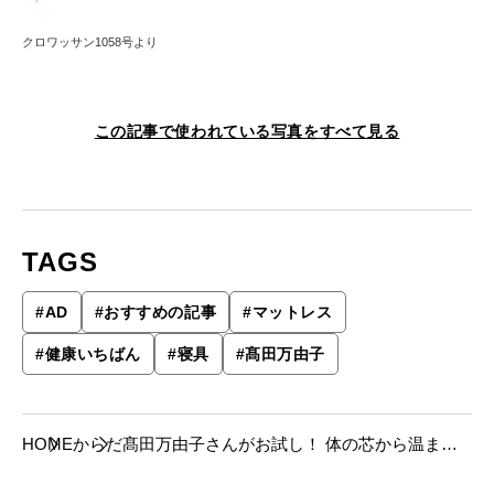
クロワッサン1058号より
この記事で使われている写真をすべて見る
TAGS
#
AD
#
おすすめの記事
#
マットレス
#
健康いちばん
#
寝具
#
髙田万由子
HOME
からだ
髙田万由子さんがお試し！ 体の芯から温ま
り、血行を促す、 心地よさと健康を追求した