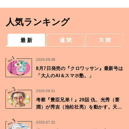
マットレス。
人気ランキング
最 新
週 間
月 間
1
No.
2026.08.06
8月7日発売の『クロワッサン』最新号は
「大人のAI＆スマホ塾。」
2
No.
2026.08.01
考察『豊臣兄弟！』29話 仇、光秀（要
潤）が秀吉（池松壮亮）を動かす。天下
に向けた兄弟の分岐点。
3
No.
2026.07.31