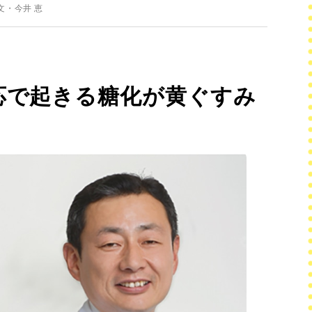
文・今井 恵
応で起きる糖化が黄ぐすみ