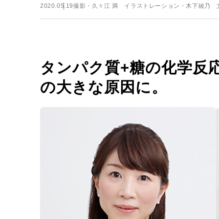
2020.05.19
撮影・久々江 満 イラストレーション・木下綾乃 
タンパク質+糖の化学反
の大きな原因に。