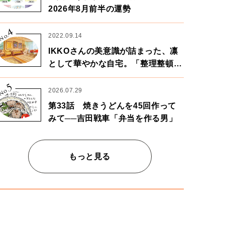
2026年8月前半の運勢
4
No.
2022.09.14
IKKOさんの美意識が詰まった、凛
として華やかな自宅。「整理整頓は
心のリズムが乱されないための作
5
業」。
No.
2026.07.29
第33話 焼きうどんを45回作って
みて──吉田戦車「弁当を作る男」
もっと見る