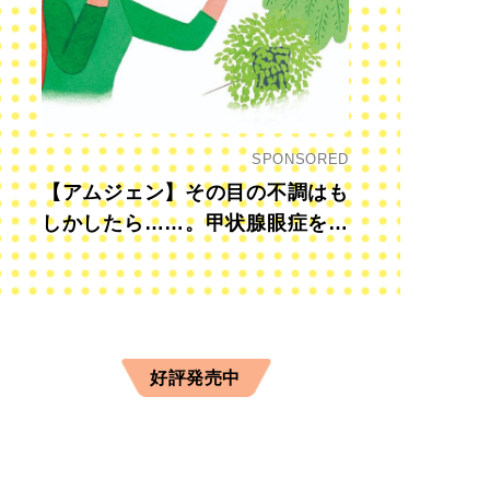
SPONSORED
【アムジェン】その目の不調はも
しかしたら……。甲状腺眼症を知
っていますか？
好評発売中