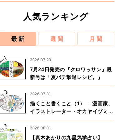
人気ランキング
最 新
週 間
月 間
1
No.
2026.07.23
7月24日発売の『クロワッサン』最
新号は「夏バテ撃退レシピ。」
2
No.
2026.07.31
描くこと書くこと（1）──漫画家、
イラストレーター・オカヤイヅミさ
ん×漫画家・鶴谷香央理さん
3
No.
2026.08.01
【真木あかりの九星気学占い】