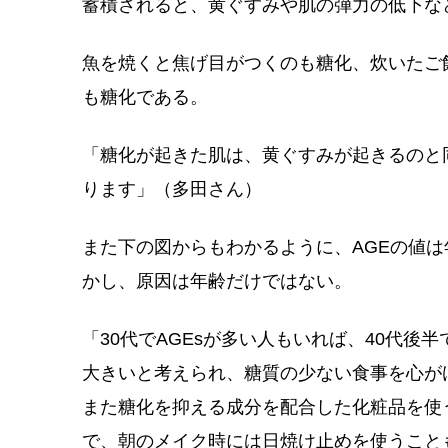
蓄積されると、黄ぐすみや肌の弾力の低下な
魚を焼くと焦げ目がつくのも糖化、炊いたご
も糖化である。
「糖化が起きた肌は、黄ぐすみが起きるのと
ります」（多田さん）
また下の図からもわかるように、AGEの値
かし、原因は年齢だけではない。
「30代でAGEsが多い人もいれば、40代
大きいと考えられ、糖質の少ない食事を心が
また糖化を抑える成分を配合した化粧品を使
で、朝のメイク時には日焼け止めを使うこと