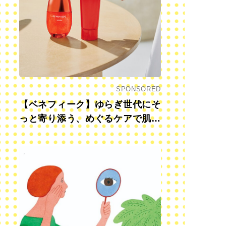
SPONSORED
【ベネフィーク】ゆらぎ世代にそ
っと寄り添う、めぐるケアで肌も
心も前向きに