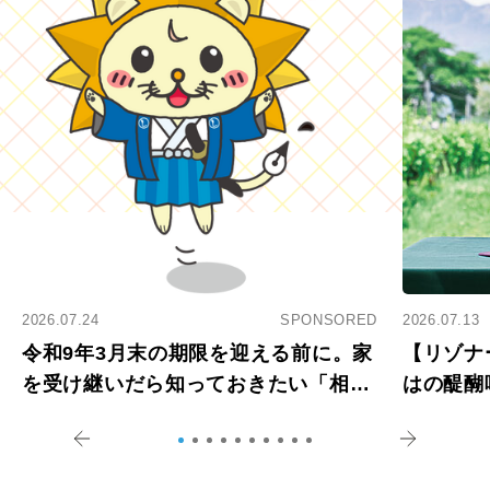
2026.07.24
SPONSORED
2026.07.13
令和9年3月末の期限を迎える前に。家
【リゾナ
を受け継いだら知っておきたい「相続
はの醍醐
登記の義務化」
アペロ