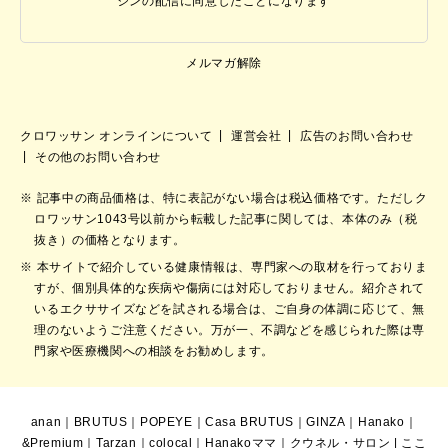
ジンの配信に同意したことになります
メルマガ解除
クロワッサン オンラインについて
運営会社
広告のお問い合わせ
その他のお問い合わせ
記事中の商品価格は、特に表記がない場合は税込価格です。ただしク
ロワッサン1043号以前から転載した記事に関しては、本体のみ（税
抜き）の価格となります。
本サイトで紹介している健康情報は、専門家への取材を行っておりま
すが、個別具体的な疾病や傷病には対応しておりません。紹介されて
いるエクササイズなどを試される場合は、ご自身の体調に応じて、無
理のないようご注意ください。万が一、不調などを感じられた際は専
門家や医療機関への相談をお勧めします。
anan
｜
BRUTUS
｜
POPEYE
｜
Casa BRUTUS
｜
GINZA
｜
Hanako
｜
&Premium
｜
Tarzan
｜
colocal
｜
Hanakoママ
｜
クウネル・サロン
|
ここ