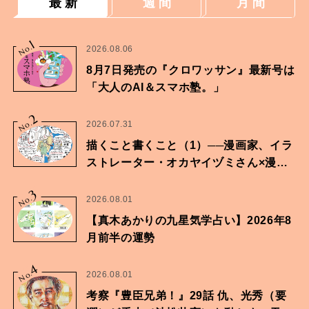
最 新
週 間
月 間
1
No.
2026.08.06
8月7日発売の『クロワッサン』最新号は
「大人のAI＆スマホ塾。」
2
No.
2026.07.31
描くこと書くこと（1）──漫画家、イラ
ストレーター・オカヤイヅミさん×漫画
家・鶴谷香央理さん
3
No.
2026.08.01
【真木あかりの九星気学占い】2026年8
月前半の運勢
4
No.
2026.08.01
考察『豊臣兄弟！』29話 仇、光秀（要