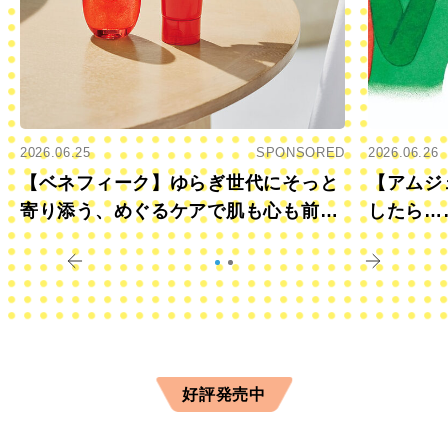
2026.06.25
SPONSORED
2026.06.26
【ベネフィーク】ゆらぎ世代にそっと
【アムジ
寄り添う、めぐるケアで肌も心も前向
したら…
きに
すか？
好評発売中