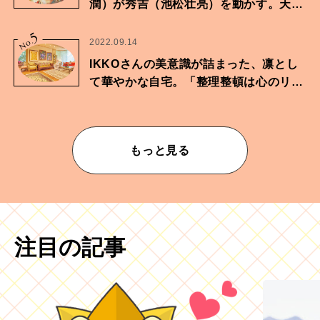
潤）が秀吉（池松壮亮）を動かす。天下
に向けた兄弟の分岐点。
5
No.
2022.09.14
IKKOさんの美意識が詰まった、凛とし
て華やかな自宅。「整理整頓は心のリズ
ムが乱されないための作業」。
もっと見る
注目の記事