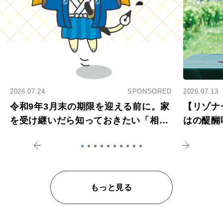
2026.07.24
SPONSORED
2026.07.13
令和9年3月末の期限を迎える前に。家
【リゾナ
を受け継いだら知っておきたい「相続
はの醍醐
登記の義務化」
アペロ
もっと見る