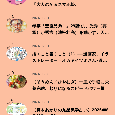
「大人のAI＆スマホ塾。」
2
No.
2026.08.01
考察『豊臣兄弟！』29話 仇、光秀（要
潤）が秀吉（池松壮亮）を動かす。天下
に向けた兄弟の分岐点。
3
No.
2026.07.31
描くこと書くこと（1）──漫画家、イラ
ストレーター・オカヤイヅミさん×漫画
家・鶴谷香央理さん
4
No.
2026.08.03
【そうめん／ひやむぎ】一皿で手軽に栄
養完結。頼りになるスピードパワー麺
5
No.
2026.08.01
【真木あかりの九星気学占い】2026年8