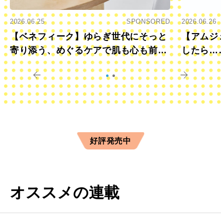
2026.06.25
SPONSORED
2026.06.26
【ベネフィーク】ゆらぎ世代にそっと
【アムジ
寄り添う、めぐるケアで肌も心も前向
したら…
きに
すか？
好評発売中
オススメの連載