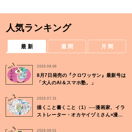
人気ランキング
最 新
週 間
月 間
1
No.
2026.08.06
8月7日発売の『クロワッサン』最新号は
「大人のAI＆スマホ塾。」
2
No.
2026.07.31
描くこと書くこと（1）──漫画家、イラ
ストレーター・オカヤイヅミさん×漫画
家・鶴谷香央理さん
3
No.
2026.08.01