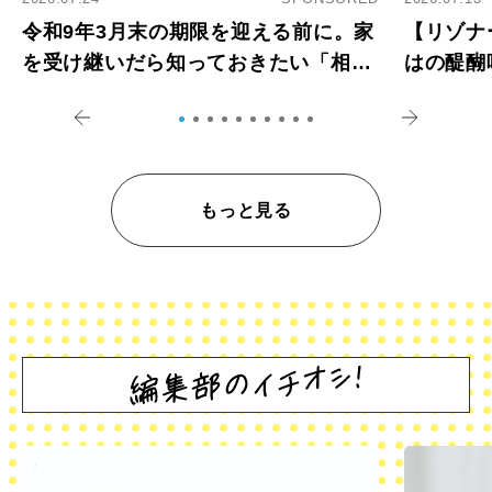
令和9年3月末の期限を迎える前に。家
【リゾナ
を受け継いだら知っておきたい「相続
はの醍醐
登記の義務化」
アペロ
もっと見る