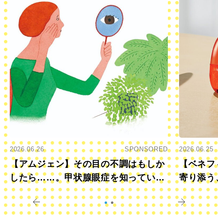
2026.06.26
SPONSORED
2026.06.25
【アムジェン】その目の不調はもしか
【ベネフ
したら……。甲状腺眼症を知っていま
寄り添う
すか？
きに