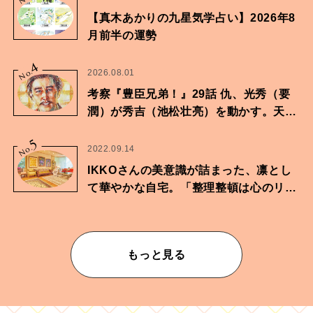
【真木あかりの九星気学占い】2026年8
月前半の運勢
4
No.
2026.08.01
考察『豊臣兄弟！』29話 仇、光秀（要
潤）が秀吉（池松壮亮）を動かす。天下
に向けた兄弟の分岐点。
5
No.
2022.09.14
IKKOさんの美意識が詰まった、凛とし
て華やかな自宅。「整理整頓は心のリズ
ムが乱されないための作業」。
もっと見る