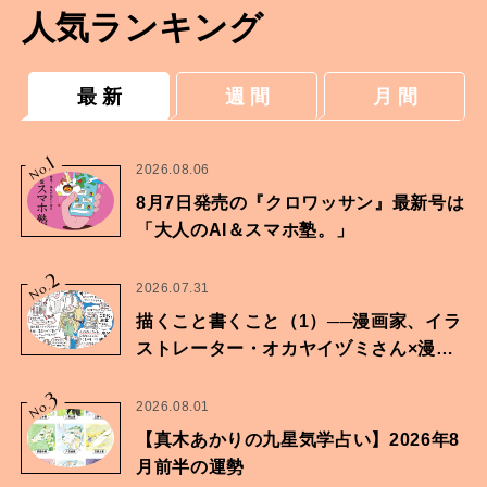
人気ランキング
最 新
週 間
月 間
1
No.
2026.08.06
8月7日発売の『クロワッサン』最新号は
「大人のAI＆スマホ塾。」
2
No.
2026.07.31
描くこと書くこと（1）──漫画家、イラ
ストレーター・オカヤイヅミさん×漫画
家・鶴谷香央理さん
3
No.
2026.08.01
【真木あかりの九星気学占い】2026年8
月前半の運勢