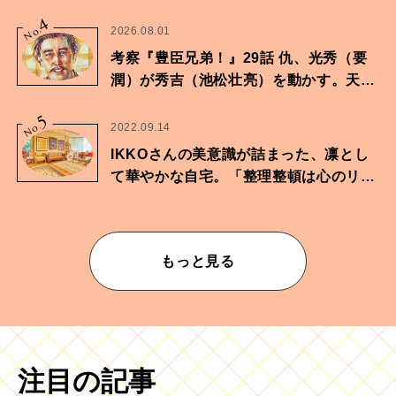
4
No.
2026.08.01
考察『豊臣兄弟！』29話 仇、光秀（要
潤）が秀吉（池松壮亮）を動かす。天下
に向けた兄弟の分岐点。
5
No.
2022.09.14
IKKOさんの美意識が詰まった、凛とし
て華やかな自宅。「整理整頓は心のリズ
ムが乱されないための作業」。
もっと見る
注目の記事