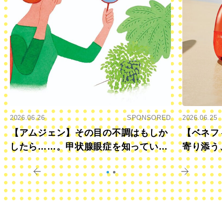
2026.06.26
SPONSORED
2026.06.25
【アムジェン】その目の不調はもしか
【ベネフ
したら……。甲状腺眼症を知っていま
寄り添う
すか？
きに