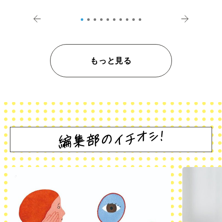
登記の義務化」
アペロ
もっと見る