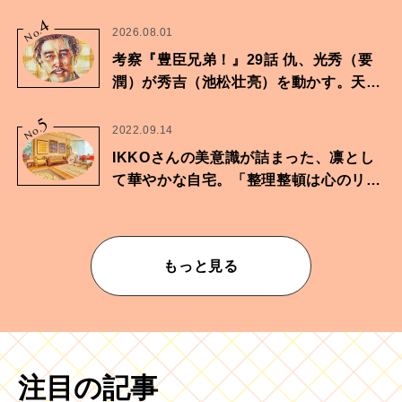
4
No.
2026.08.01
考察『豊臣兄弟！』29話 仇、光秀（要
潤）が秀吉（池松壮亮）を動かす。天下
に向けた兄弟の分岐点。
5
No.
2022.09.14
IKKOさんの美意識が詰まった、凛とし
て華やかな自宅。「整理整頓は心のリズ
ムが乱されないための作業」。
もっと見る
注目の記事