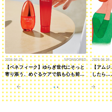
2026.06.25
SPONSORED
2026.06.26
【ベネフィーク】ゆらぎ世代にそっと
【アムジ
寄り添う、めぐるケアで肌も心も前向
したら…
きに
すか？