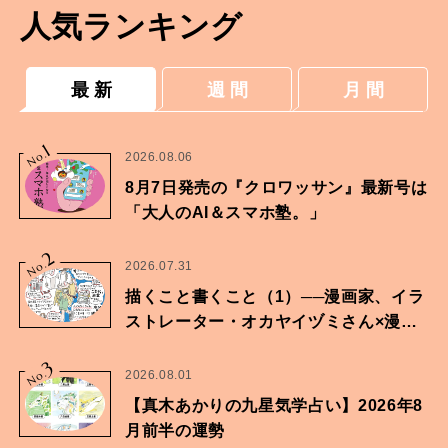
人気ランキング
最 新
週 間
月 間
1
No.
2026.08.06
8月7日発売の『クロワッサン』最新号は
「大人のAI＆スマホ塾。」
2
No.
2026.07.31
描くこと書くこと（1）──漫画家、イラ
ストレーター・オカヤイヅミさん×漫画
家・鶴谷香央理さん
3
No.
2026.08.01
【真木あかりの九星気学占い】2026年8
月前半の運勢