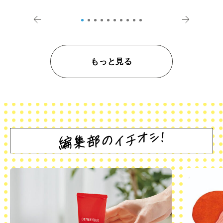
登記の義務化」
アペロ
もっと見る